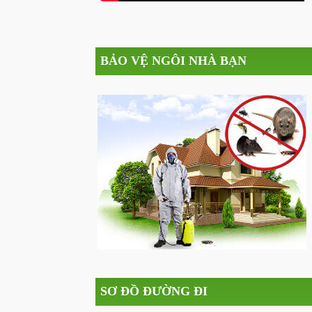
BẢO VỆ NGÔI NHÀ BẠN
SƠ ĐỒ ĐƯỜNG ĐI