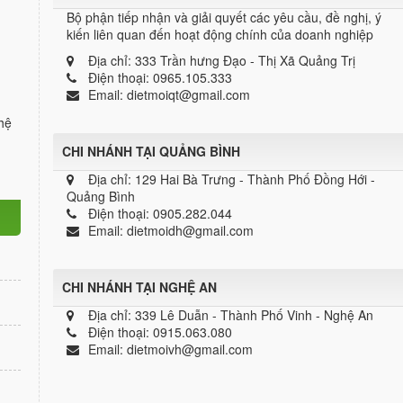
Bộ phận tiếp nhận và giải quyết các yêu cầu, đề nghị, ý
kiến liên quan đến hoạt động chính của doanh nghiệp
Địa chỉ:
333 Trần hưng Đạo - Thị Xã Quảng Trị
Điện thoại:
0965.105.333
Email:
dietmoiqt@gmail.com
hệ
CHI NHÁNH TẠI QUẢNG BÌNH
Địa chỉ:
129 Hai Bà Trưng - Thành Phố Đồng Hới -
Quảng Bình
Điện thoại:
0905.282.044
Email:
dietmoidh@gmail.com
CHI NHÁNH TẠI NGHỆ AN
Địa chỉ:
339 Lê Duẫn - Thành Phố Vinh - Nghệ An
Điện thoại:
0915.063.080
Email:
dietmoivh@gmail.com