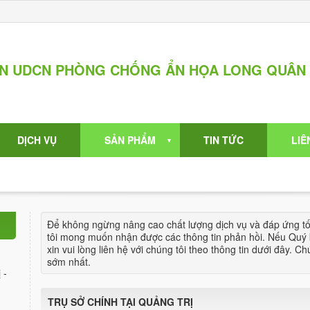
ẦN UDCN PHÒNG CHỐNG ẨN HỌA LONG QUÂN
DỊCH VỤ
SẢN PHẨM
TIN TỨC
LIÊ
▼
Để không ngừng nâng cao chất lượng dịch vụ và đáp ứng t
tôi mong muốn nhận được các thông tin phản hồi. Nếu Quý 
xin vui lòng liên hệ với chúng tôi theo thông tin dưới đây. C
sớm nhất.
 -
TRỤ SỞ CHÍNH TẠI QUẢNG TRỊ