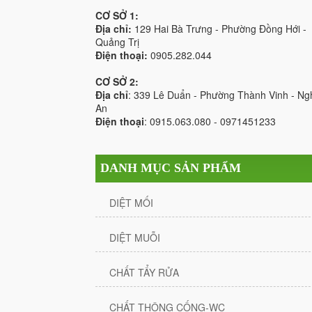
CƠ SỞ 1:
Địa chỉ:
129 Hai Bà Trưng - Phường Đồng Hới -
Quảng Trị
Điện thoại:
0905.282.044
CƠ SỞ 2:
Địa chỉ
: 339 Lê Duẩn - Phường Thành Vinh - Ng
An
Điện thoại
: 0915.063.080 - 0971451233
DANH MỤC SẢN PHẨM
DIỆT MỐI
DIỆT MUỖI
CHẤT TẨY RỬA
CHẤT THÔNG CỐNG-WC