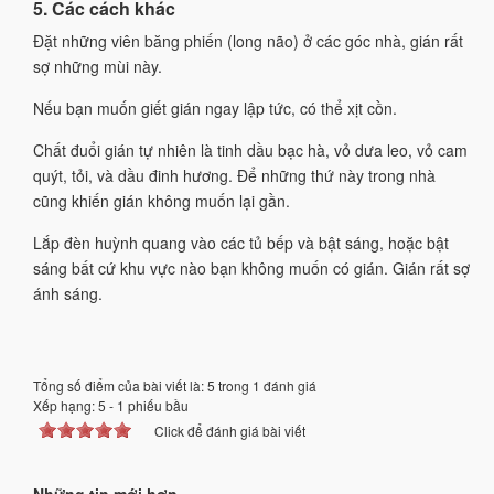
5. Các cách khác
Đặt những viên băng phiến (long não) ở các góc nhà, gián rất
sợ những mùi này.
Nếu bạn muốn giết gián ngay lập tức, có thể xịt cồn.
Chất đuổi gián tự nhiên là tinh dầu bạc hà, vỏ dưa leo, vỏ cam
quýt, tỏi, và dầu đinh hương. Để những thứ này trong nhà
cũng khiến gián không muốn lại gần.
Lắp đèn huỳnh quang vào các tủ bếp và bật sáng, hoặc bật
sáng bất cứ khu vực nào bạn không muốn có gián. Gián rất sợ
ánh sáng.
Tổng số điểm của bài viết là: 5 trong 1 đánh giá
Xếp hạng:
5
-
1
phiếu bầu
Click để đánh giá bài viết
Những tin mới hơn