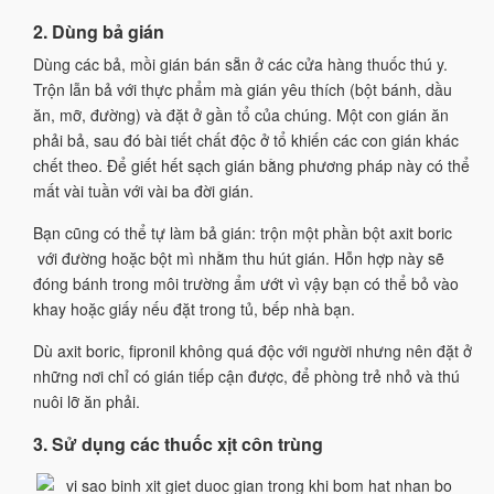
2. Dùng bả gián
Dùng các bả, mồi gián bán sẵn ở các cửa hàng thuốc thú y.
Trộn lẫn bả với thực phẩm mà gián yêu thích (bột bánh, dầu
ăn, mỡ, đường) và đặt ở gần tổ của chúng. Một con gián ăn
phải bả, sau đó bài tiết chất độc ở tổ khiến các con gián khác
chết theo. Để giết hết sạch gián bằng phương pháp này có thể
mất vài tuần với vài ba đời gián.
Bạn cũng có thể tự làm bả gián: trộn một phần bột axit boric
với đường hoặc bột mì nhằm thu hút gián. Hỗn hợp này sẽ
đóng bánh trong môi trường ẩm ướt vì vậy bạn có thể bỏ vào
khay hoặc giấy nếu đặt trong tủ, bếp nhà bạn.
Dù axit boric, fipronil không quá độc với người nhưng nên đặt ở
những nơi chỉ có gián tiếp cận được, để phòng trẻ nhỏ và thú
nuôi lỡ ăn phải.
3. Sử dụng các thuốc xịt côn trùng