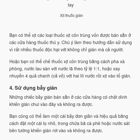
Xịt thuốc gián
Bạn có thể xịt các loại thuốc xịt côn trùng vốn được bán sẵn ở
các cửa hàng thuốc thú y. Chú ý làm theo hướng dẫn sử dụng
vì rất nhiều thuốc độc hại với không chỉ gián mà cả người.
Hoặc bạn có thể chế thuốc xịt côn trùng bằng cách pha xà
phòng, nước lau sàn với nước lã theo tỷ lệ 1:1, hoặc xay
nhuyễn 4 quả chanh (cả vỏ) với hai lít nước rồi xịt vào tổ gián.
4. Sử dụng bẫy gián
Những chiếc bẫy gián bán sẵn ở các cửa hàng có chất dính
khiến gián chui vào đây và không ra được.
Bạn cũng có thể làm một cái bẫy đơn giản và hiệu quả bằng
cách đặt một cái lọ nhỏ, trong chứa bã cà phê hoặc nước sát
bên tường khiến gián rơi vào và không ra được.