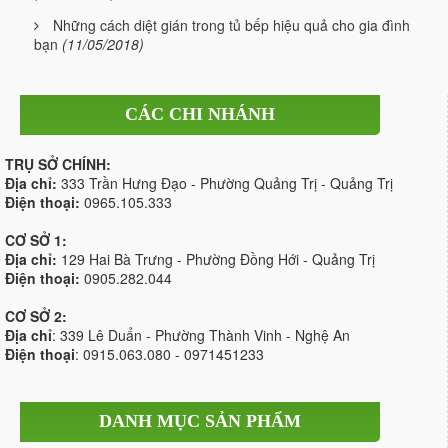
Những cách diệt gián trong tủ bếp hiệu quả cho gia đình
bạn
(11/05/2018)
CÁC CHI NHÁNH
TRỤ SỞ CHÍNH:
Địa chỉ:
333 Trần Hưng Đạo - Phường Quảng Trị - Quảng Trị
Điện thoại:
0965.105.333
CƠ SỞ 1:
Địa chỉ:
129 Hai Bà Trưng - Phường Đồng Hới - Quảng Trị
Điện thoại:
0905.282.044
CƠ SỞ 2:
Địa chỉ
: 339 Lê Duẩn - Phường Thành Vinh - Nghệ An
Điện thoại
: 0915.063.080 - 0971451233
DANH MỤC SẢN PHẨM