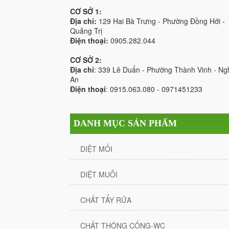
CƠ SỞ 1:
Địa chỉ:
129 Hai Bà Trưng - Phường Đồng Hới -
Quảng Trị
Điện thoại:
0905.282.044
CƠ SỞ 2:
Địa chỉ
: 339 Lê Duẩn - Phường Thành Vinh - Ng
An
Điện thoại
: 0915.063.080 - 0971451233
DANH MỤC SẢN PHẨM
DIỆT MỐI
DIỆT MUỖI
CHẤT TẨY RỬA
CHẤT THÔNG CỐNG-WC