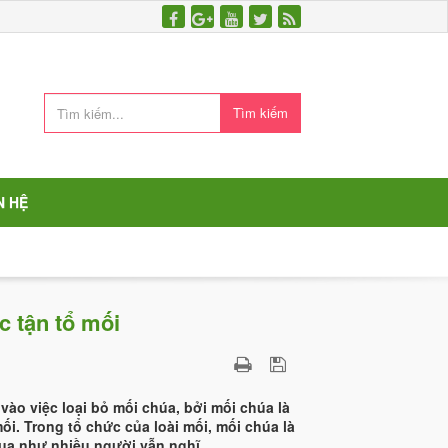
Tìm kiếm
N HỆ
c tận tổ mối
 vào việc loại bỏ mối chúa, bởi mối chúa là
ối. Trong tổ chức của loài mối, mối chúa là
ua như nhiều người vẫn nghĩ.