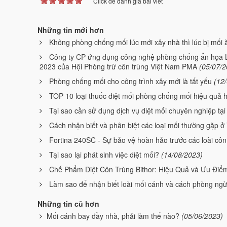
Click để đánh giá bài viết
Những tin mới hơn
Không phòng chống mối lúc mới xây nhà thì lúc bị mối ăn
Công ty CP ứng dụng công nghệ phòng chống ẩn họa L
2023 của Hội Phòng trừ côn trùng Việt Nam PMA
(05/07/2
Phòng chống mối cho công trình xây mới là tất yếu
(12
TOP 10 loại thuốc diệt mối phòng chống mối hiệu quả 
Tại sao cần sử dụng dịch vụ diệt mối chuyên nghiệp tạ
Cách nhận biết và phân biệt các loại mối thường gặp ở
Fortina 240SC - Sự bảo vệ hoàn hảo trước các loài côn
Tại sao lại phát sinh việc diệt mối?
(14/08/2023)
Chế Phẩm Diệt Côn Trùng Bithor: Hiệu Quả và Ưu Điể
Làm sao để nhận biết loài mối cánh và cách phòng ngừ
Những tin cũ hơn
Mối cánh bay đầy nhà, phải làm thế nào?
(05/06/2023)