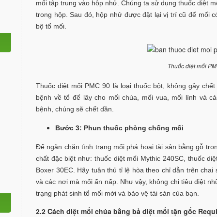
mối tập trung vào hộp nhử. Chúng ta sử dụng thuốc diệt
trong hộp. Sau đó, hộp nhử được đặt lại vị trí cũ để mối c
bộ tổ mối.
Thuốc diệt mối P
Thuốc diệt mối PMC 90 là loại thuốc bột, không gây ch
bệnh về tổ để lây cho mối chúa, mối vua, mối lính và cá
bệnh, chúng sẽ chết dần.
Bước 3: Phun thuốc phòng chống mối
Để ngăn chặn tình trạng mối phá hoại tài sản bằng gỗ tro
chất đặc biệt như: thuốc diệt mối Mythic 240SC, thuốc d
Boxer 30EC. Hãy tuân thủ tỉ lệ hòa theo chỉ dẫn trên cha
và các nơi mà mối ẩn nấp. Như vậy, không chỉ tiêu diệt n
trạng phát sinh tổ mối mới và bảo vệ tài sản của bạn.
2.2 Cách diệt mối chúa bằng bả diệt mối tận gốc Requ