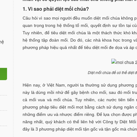
1. Vì sao phải diệt mối chúa?
Câu hỏi vì sao mọi người đều muốn diệt mối chúa không phả
quan trọng trong hệ thống tổ mối, quyết định sự tồn tại c
Tuy nhiên, để tiêu diệt mối chúa là một thách thức khó khă
hệ thống tập đoàn mối. Do đó, các nhà khoa học trong v
hệ
phương pháp hiệu quả nhất để tiêu diệt mối đe dọa và áp
Diệt mối chúa để có thể diệt 
Hiện nay, ở Việt Nam, người ta thường sử dụng phương 
này là dùng mồi nhử để gây bệnh cho mối, sau đó mối tr
cả mối vua và mối chúa. Tuy nhiên, các nước tiên tiến
phương pháp tiêu diệt mối mọt bằng cách sử dụng ngăn c
những điểm ưu và nhược điểm riêng. Để lựa chọn được phư
năng nhất, quý khách có thể liên hệ với Công ty Diệt Mố
đây là 3 phương pháp diệt mối tận gốc và tận gốc mà chún