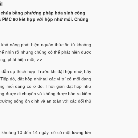
ối
mối chúa bằng phương pháp hóa sinh công
ốc PMC 90 kết hợp với hộp nhử mối. Chúng
có khả năng phát hiện nguồn thức ăn từ khoảng
 thể nhìn rõ nhưng chúng có thể phát hiện được
g, phát hiện mồi, v.v.
 dẫn dụ thích hợp. Trước khi đặt hộp nhử, hãy
iếp đó, đặt hộp nhử tại các vị trí có mối đang
ượng mối đang có ở đó. Thời gian đặt hộp nhử
ông được di chuyển và không được bóc ra kiểm
trường sống ổn định và an toàn với các đối thủ
u khoảng 10 đến 14 ngày, sẽ có một lượng lớn