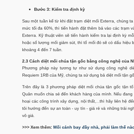
Bước 3: Kiểm tra định kỳ
Sau một tuần kể từ khi đặt trạm diệt mối Exterra, chúng ta
mức tối đa 60%, thì tiến hành đặt thêm bả vào các trạm 
Exterra. Kỹ thuật viên sẽ tiến hành kiểm tra lại định kỳ m
hoặc số lượng mối giảm sút, thì tổ mối đó sẽ có dấu hiệu bị
khoảng 4 đến 7 tuần.
2.3 Cách diệt mối chúa tận gốc bằng công nghệ của N
Phương pháp này tương tự như sử dụng công nghệ diệt
Requiem 1RB của Mỹ, chúng ta sử dụng bả diệt mối tận g
Trên đây là 3 phương pháp diệt mối chúa tận gốc tận 
Quân muốn chia sẻ đến khách hàng của mình. Nếu đang bạ
hoại các công trình xây dựng, nội thất,...thì hãy liên hệ đế
tôi hướng đến sự an toàn - uy tín - giá rẻ và những trải n
vô giá.
>>> Xem thêm:
Mối cánh bay đầy nhà, phải làm thế nà