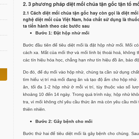
2. 3 phương pháp diệt mối chúa tận gốc tận tổ m
2.1 Cách diệt mối chúa tận gốc hay còn gọi là diệt 
nghệ diệt mối của Việt Nam, hóa chất sử dụng là thu
ta tiến hành theo các bước sau
Bước 1: Đặt hộp nhử mối
Bước đầu tiên để tiêu diệt mối là đặt hộp nhử mối. Mối 
cách xa. Mắt của mối thợ và mối lính bị thoái hoá, không
các tín hiệu hóa học, chẳng hạn như tín hiệu đồ ăn, báo độn
Do đó, để dụ mối vào hộp nhử, chúng ta cần sử dụng chất
tìm hiểu vị trí mà mối đang ăn và tạo độ ẩm cho hộp nhử. T
ăn, tối đa 1-2 hộp nhử ở mỗi vị trí, tùy thuộc vào số l
khoảng 10 đến 14 ngày. Trong quá trình này, hộp nhử kh
tra, vì mối không chỉ yêu cầu thức ăn mà còn yêu cầu môi 
thiên nhiên.
Bước 2: Gây bệnh cho mối
Bước thứ hai để tiêu diệt mối là gây bệnh cho chúng. Sa