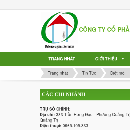
CÔNG TY CỔ PH
TRANG NHẤT
GIỚI THIỆU
▼
Trang nhất
Tin Tức
Diệt mối
CÁC CHI NHÁNH
TRỤ SỞ CHÍNH:
Địa chỉ:
333 Trần Hưng Đạo - Phường Quảng Trị
Quảng Trị
Điện thoại:
0965.105.333