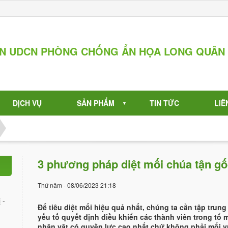
ẦN UDCN PHÒNG CHỐNG ẨN HỌA LONG QUÂN
DỊCH VỤ
SẢN PHẨM
TIN TỨC
LIÊ
▼
3 phương pháp diệt mối chúa tận gố
Thứ năm - 08/06/2023 21:18
 -
Để tiêu diệt mối hiệu quả nhất, chúng ta cần tập trung
yếu tố quyết định điều khiển các thành viên trong tổ m
nhân vật có quyền lực cao nhất chứ không phải mối v