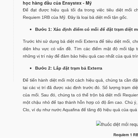
học hàng đầu của Ensystex - Mỹ
Để đạt được hiệu quả tối đa trong việc tiêu diệt mối 
Requiem 1RB của Mỹ. Đây là loại bả diệt mối tận gốc.
Bước 1: Xác định điểm có mối để đặt trạm diệt mố
Trước khi sử dụng bả diệt mối Exterra để tiêu diệt mối, ch
diện khu vực có vấn đề. Tìm các điểm mật độ mối tập tr
những vị trí này để đảm bảo hiệu quả cao nhất của quá tr
Bước 2: Lắp đặt trạm bả Exterra
Để tiến hành diệt mối một cách hiệu quả, chúng ta cần đ
tại các vị trí đã được xác định trước đó. Số lượng trạm 
của mối. Sau đó, chúng ta có thể trộn bả diệt mối Requi
một chậu nhỏ để tạo thành hỗn hợp có độ ẩm cao. Chú ý,
Clo, ví dụ như nước Aquafina để tăng độ hiệu quả của quá t
Requiem 1 R