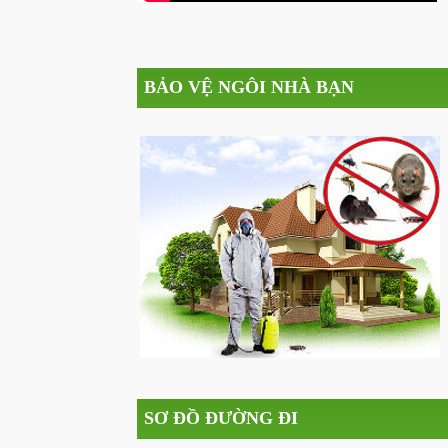
BẢO VỆ NGÔI NHÀ BẠN
SƠ ĐỒ ĐƯỜNG ĐI