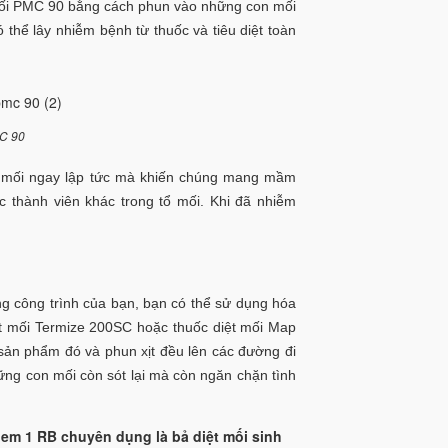
 mối PMC 90 bằng cách phun vào những con mối
ó thể lây nhiễm bệnh từ thuốc và tiêu diệt toàn
MC 90
ết mối ngay lập tức mà khiến chúng mang mầm
c thành viên khác trong tổ mối. Khi đã nhiễm
ng công trình của bạn, bạn có thể sử dụng hóa
iệt mối Termize 200SC hoặc thuốc diệt mối Map
i sản phẩm đó và phun xịt đều lên các đường đi
hững con mối còn sót lại mà còn ngăn chặn tình
iem 1 RB chuyên dụng là bả diệt mối sinh