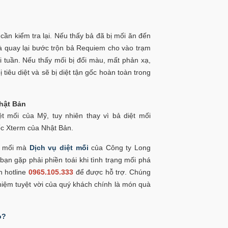
 cần kiểm tra lại. Nếu thấy bả đã bị mối ăn đến
và quay lại bước trộn bả Requiem cho vào trạm
ỗi tuần. Nếu thấy mối bị đổi màu, mất phản xạ,
 tiêu diệt và sẽ bị diệt tận gốc hoàn toàn trong
hật Bản
 mối của Mỹ, tuy nhiên thay vì bả diệt mối
ốc Xterm của Nhật Bản.
tổ mối mà
Dịch vụ diệt mối
của Công ty Long
n gặp phải phiền toái khi tình trạng mối phá
n hotline
0965.105.333
để được hỗ trợ. Chúng
ghiệm tuyệt vời của quý khách chính là món quà
o?