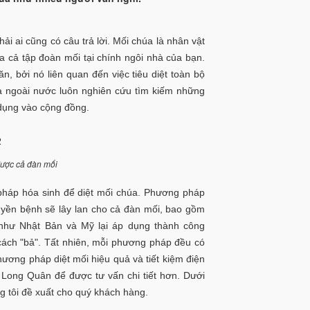
i ai cũng có câu trả lời. Mối chúa là nhân vật
ủa cả tập đoàn mối tại chính ngôi nhà của bạn.
n, bởi nó liên quan đến việc tiêu diệt toàn bộ
à ngoài nước luôn nghiên cứu tìm kiếm những
 dụng vào cộng đồng.
được cả đàn mối
pháp hóa sinh để diệt mối chúa. Phương pháp
uyền bệnh sẽ lây lan cho cả đàn mối, bao gồm
 như Nhật Bản và Mỹ lại áp dụng thành công
ách "bả". Tất nhiên, mỗi phương pháp đều có
ơng pháp diệt mối hiệu quả và tiết kiệm điện
i Long Quân để được tư vấn chi tiết hơn. Dưới
g tôi đề xuất cho quý khách hàng.