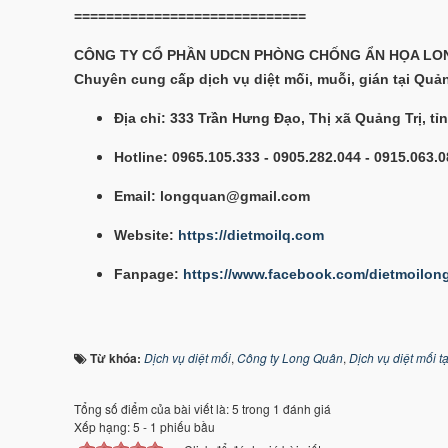
=============================
CÔNG TY CỔ PHẦN UDCN PHÒNG CHỐNG ẨN HỌA LO
Chuyên cung cấp dịch vụ diệt mối, muỗi, gián tại Quả
Địa chỉ: 333 Trần Hưng Đạo, Thị xã Quảng Trị, tỉ
Hotline: 0965.105.333 - 0905.282.044 - 0915.063.
Email: longquan@gmail.com
Website:
https://dietmoilq.com
Fanpage:
https://www.facebook.com/dietmoilo
Từ khóa:
Dịch vụ diệt mối
,
Công ty Long Quân
,
Dịch vụ diệt mối t
Tổng số điểm của bài viết là: 5 trong 1 đánh giá
Xếp hạng:
5
-
1
phiếu bầu