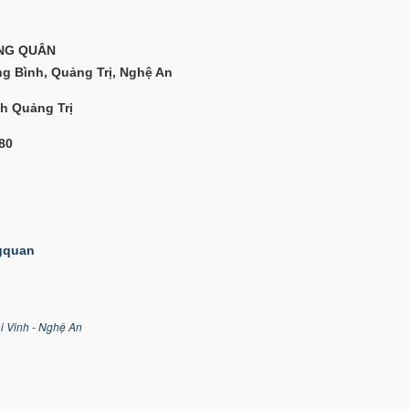
NG QUÂN
ng Bình, Quảng Trị, Nghệ An
nh Quảng Trị
080
ngquan
ại Vinh - Nghệ An