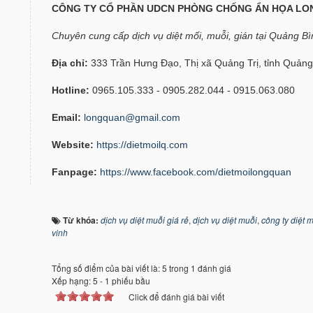
CÔNG TY CỔ PHẦN UDCN PHÒNG CHỐNG ẨN HỌA LO
Chuyên cung cấp dịch vụ diệt mối, muỗi, gián tại Quảng B
Địa chỉ:
333 Trần Hưng Đạo, Thị xã Quảng Trị, tỉnh Quảng 
Hotline:
0965.105.333 - 0905.282.044 - 0915.063.080
Email:
longquan@gmail.com
Website:
https://dietmoilq.com
Fanpage:
https://www.facebook.com/dietmoilongquan
Từ khóa:
dịch vụ diệt muỗi giá rẻ
,
dịch vụ diệt muỗi
,
công ty diệt 
vinh
Tổng số điểm của bài viết là: 5 trong 1 đánh giá
Xếp hạng:
5
-
1
phiếu bầu
Click để đánh giá bài viết