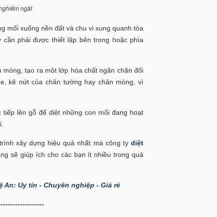
 nghiêm ngặt
g mối xuống nền đất và chu vi xung quanh tòa
y cần phải được thiết lập bên trong hoặc phía
 móng, tạo ra một lớp hóa chất ngăn chặn đối
he, kẽ nứt của chân tường hay chân móng, vì
 tiếp lên gỗ để diệt những con mối đang hoạt
i.
trình xây dựng hiệu quả nhất mà công ty
diệt
g sẽ giúp ích cho các bạn ít nhiều trong quá
ệ An: Uy tín - Chuyên nghiệp - Giá rẻ
-------------------