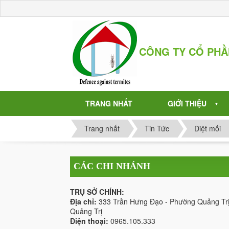
CÔNG TY CỔ PH
TRANG NHẤT
GIỚI THIỆU
▼
Trang nhất
Tin Tức
Diệt mối
CÁC CHI NHÁNH
TRỤ SỞ CHÍNH:
Địa chỉ:
333 Trần Hưng Đạo - Phường Quảng Trị
Quảng Trị
Điện thoại:
0965.105.333