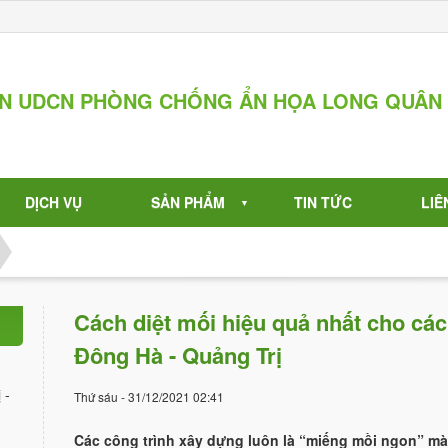
ẦN UDCN PHÒNG CHỐNG ẨN HỌA LONG QUÂN
DỊCH VỤ
SẢN PHẨM
TIN TỨC
LIÊ
▼
Cách diệt mối hiệu quả nhất cho các
Đông Hà - Quảng Trị
 -
Thứ sáu - 31/12/2021 02:41
Các công trình xây dựng luôn là “miếng mồi ngon” mà