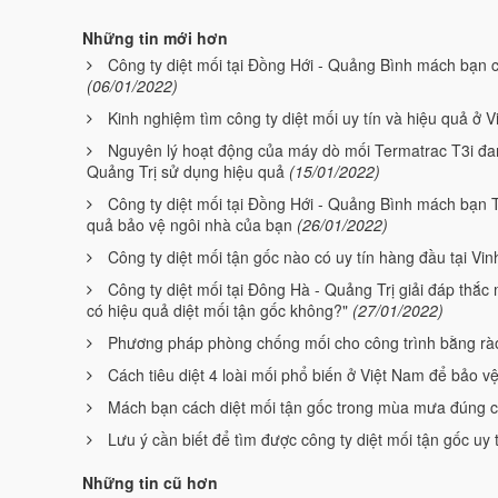
Những tin mới hơn
Công ty diệt mối tại Đồng Hới - Quảng Bình mách bạn c
(06/01/2022)
Kinh nghiệm tìm công ty diệt mối uy tín và hiệu quả ở 
Nguyên lý hoạt động của máy dò mối Termatrac T3i đan
Quảng Trị sử dụng hiệu quả
(15/01/2022)
Công ty diệt mối tại Đồng Hới - Quảng Bình mách bạn T
quả bảo vệ ngôi nhà của bạn
(26/01/2022)
Công ty diệt mối tận gốc nào có uy tín hàng đầu tại Vi
Công ty diệt mối tại Đông Hà - Quảng Trị giải đáp thắ
có hiệu quả diệt mối tận gốc không?"
(27/01/2022)
Phương pháp phòng chống mối cho công trình bằng rào
Cách tiêu diệt 4 loài mối phổ biến ở Việt Nam để bảo v
Mách bạn cách diệt mối tận gốc trong mùa mưa đúng 
Lưu ý cần biết để tìm được công ty diệt mối tận gốc uy 
Những tin cũ hơn