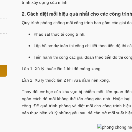
trình xây dựng của mình
2. Cách diệt mối hiệu quả nhất cho các công trìn
Quy trình phòng chống mối công trình bao gồm các giai đo
Khảo sát thực tế công trình.
Lập hồ sơ dự toán thi công chi tiết theo tiến độ thi c
Tiến hành thi công các giai đoạn theo tiến độ thi côn
Lần 1: Xử lý thuốc lần 1 khi đổ móng xong
Lần 2: Xử lý thuốc lần 2 khi vừa đầm nền xong.
Thay đổi cơ học của khu vực bị nhiễm mối: liên quan đến
ngăn cách để mối không thể tấn công vào nhà. Hoặc loại 
công. Để quá trình phòng và diệt mối cho công trình hiệ
nên thực hiện xử lý những yếu sau để cản trở mối xuất hiệ