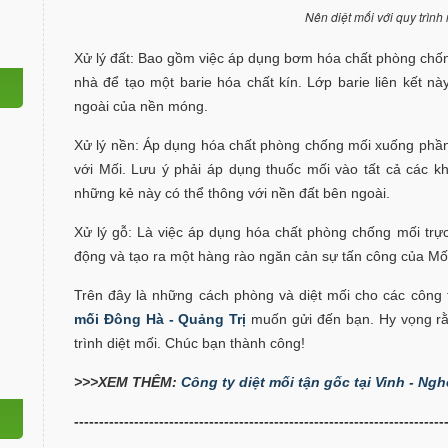
Nên diệt mối với quy trình
Xử lý đất: Bao gồm việc áp dụng bơm hóa chất phòng chốn
nhà để tạo một barie hóa chất kín. Lớp barie liên kết nà
ngoài của nền móng.
Xử lý nền: Áp dụng hóa chất phòng chống mối xuống phần
với Mối. Lưu ý phải áp dụng thuốc mối vào tất cả các k
những kẻ này có thể thông với nền đất bên ngoài.
Xử lý gỗ: Là việc áp dụng hóa chất phòng chống mối trực
động và tạo ra một hàng rào ngăn cản sự tấn công của Mố
Trên đây là những cách phòng và diệt mối cho các công 
mối Đông Hà - Quảng Trị
muốn gửi đến bạn. Hy vọng rằn
trình diệt mối. Chúc bạn thành công!
>>>XEM THÊM:
Công ty diệt mối tận gốc tại Vinh - Ngh
--------------------------------------------------------------------------