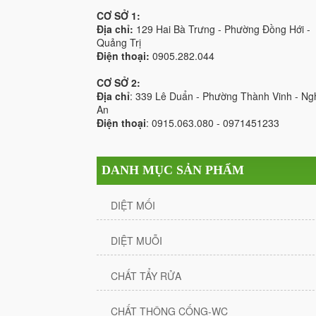
CƠ SỞ 1:
Địa chỉ:
129 Hai Bà Trưng - Phường Đồng Hới -
Quảng Trị
Điện thoại:
0905.282.044
CƠ SỞ 2:
Địa chỉ
: 339 Lê Duẩn - Phường Thành Vinh - Ng
An
Điện thoại
: 0915.063.080 - 0971451233
DANH MỤC SẢN PHẨM
DIỆT MỐI
DIỆT MUỖI
CHẤT TẨY RỬA
CHẤT THÔNG CỐNG-WC