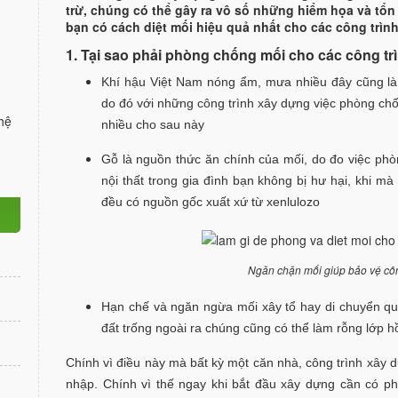
trừ, chúng có thể gây ra vô số những hiểm họa và tổn 
bạn có cách diệt mối hiệu quả nhất cho các công trình
1. Tại sao phải phòng chống mối cho các công t
Khí hậu Việt Nam nóng ẩm, mưa nhiều đây cũng là 
do đó với những công trình xây dựng việc phòng chố
hệ
nhiều cho sau này
Gỗ là nguồn thức ăn chính của mối, do đo việc ph
nội thất trong gia đình bạn không bị hư hại, khi m
đều có nguồn gốc xuất xứ từ xenlulozo
Ngăn chặn mối giúp bảo vệ côn
Hạn chế và ngăn ngừa mối xây tổ hay di chuyển qu
đất trống ngoài ra chúng cũng có thể làm rỗng lớp h
Chính vì điều này mà bất kỳ một căn nhà, công trình xây
nhập. Chính vì thế ngay khi bắt đầu xây dựng cần có p