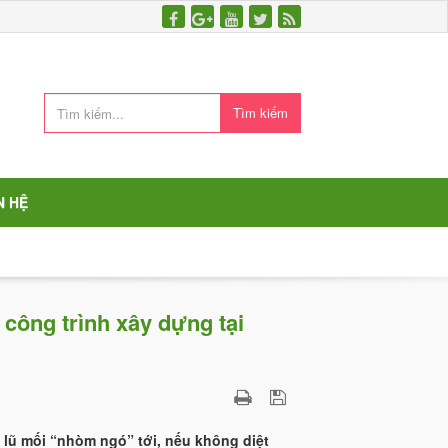
Tìm kiếm
N HỆ
 công trình xây dựng tại
 lũ mối “nhòm ngó” tới, nếu không diệt