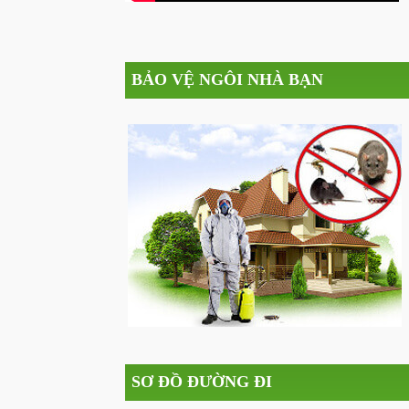
BẢO VỆ NGÔI NHÀ BẠN
SƠ ĐỒ ĐƯỜNG ĐI