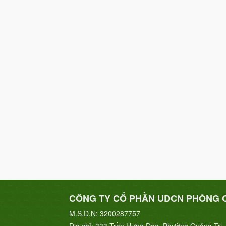
CÔNG TY CỔ PHẦN UDCN PHÒNG 
M.S.D.N: 3200287757
Địa chỉ:
333 Trần Hưng Đạo, Phường Quảng Trị, 