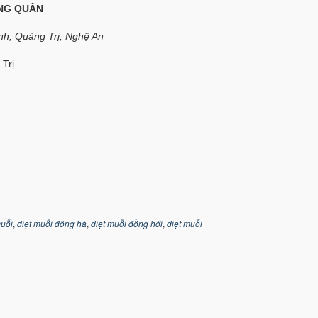
NG QUÂN
ình, Quảng Trị, Nghệ An
Trị
muỗi
,
diệt muỗi đông hà
,
diệt muỗi đồng hới
,
diệt muỗi