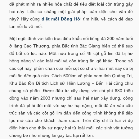
đã phát minh ra nhiều hóa chất để tiêu diệt loài côn trùng gây
hại này. Liệu có chăng một giải pháp toàn diện cho vấn đề
này? Hãy cùng
diệt mối Đồng Hới
tìm hiểu về cách để dẹp
tan nỗi lo về mối.
Một ngôi đình với kiến trúc điêu khắc nổi tiếng đã 300 năm tuổi
ở làng Cao Thượng, phía Bắc tỉnh Bắc Giang hiện có thể sụp
đổ bất cứ lúc nào. Một nửa trong số 48 cột gỗ lim đã bị hư
hỏng nặng vì các loài mối và côn trùng ăn gỗ khác. Trong số
các cột này, phần chân của mỗi cột có chu vi hai mét nay đã bị
mối ăn đến quá nửa. Cách 600km về phía nam tỉnh Quảng Trị,
Khu Bảo tồn Di tích Lịch sử Hiền Lương – Bến Hải cũng chịu
chung số phận. Được đầu tư xây dựng với chi phí 680 triệu
đồng vào năm 2003 nhưng chỉ sau hai năm xây dựng, công
trình đã phải đối mặt với sự hư hại nặng, mối đã ăn vào cấu
trúc sàn và các cột gỗ lim dẫn đến công trình không thể tiếp
tục mở cửa cho khách tham quan. Trên đây chỉ là hai ví dụ
điển hình cho thấy sự nguy hại từ loài mối, các sinh vật tưởng
chừng bé nhỏ nhưng lại gây tác hại rất lớn.