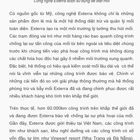
Công nghệ Exterra được sử dụng để diệt mối
Có nguồn gốc từ Mỹ, công nghệ Exterra không chỉ là những
sản phẩm đơn lẻ mà là một hệ thống diệt trừ và quản lý mối
toàn diện. Exterra tạo ra một môi trường lý tưởng thu hút mối.
Các trạm đóng vai trò như một hàng rào bao quanh công trình
chống lại sự tấn công của mối từ bên ngoài và tiêu diệt chúng
trước khi chúng tiến vào phá hoại công trình mà không dùng
các chất hóa học độc hại gây ô nhiễm môi trường xung quanh.
Đặc biệt, hệ thống có hiệu quả kiểm soát mối lâu dài và có thể
nói là vĩnh viễn tại những công trình được bảo vệ. Chính vì
những cải tiến đó so với giải pháp thông thường mà hệ thống
phòng trừ và bẫy mối Exterra đã và đang chinh phục được rất
nhiều khách hàng khó tính trên khắp thế giới.
Trên thực tế, hơn 60.000km công trình trên khắp thế giới đã
và đang được Exterra bảo vệ chống lại sự phá hoại của mối.
Gần đây, Exterra được giới thiệu tại Việt Nam, các công trình
lớn như khách sạn, khu nghỉ dưỡng và các công trình có số
vốn đầu tư lớn như Vinpearl resort (Nha Trang và Đà Nẵng),