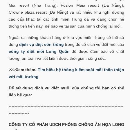
Mia resort (Nha Trang), Fusion Maia resort (Đà Nẵng),
Crowne plaza resort (Đà Nẵng) và rất nhiều khu nghỉ dưỡng
cao cấp khác tại các tỉnh miền Trung đã và đang chọn hệ
thống tiên tiến này để bảo vệ tài sản của mình chống lại mối.
Ngoài ra những khách hàng ở khu vực miền Trung có thể sử
dụng
dịch vụ diệt côn trùng
trong đó có dịch vụ diệt mối của
công ty diệt mối Long Quân
để được đảm bảo về chất
lượng, an toàn và tiết kiệm được thời gian, công sức.
>>>Xem thêm:
Tìm hiểu hệ thống kiểm soát mối thân thiện
với môi trường
Để sử dụng dịch vụ diệt muỗi của chúng tôi bạn có thể
liên hệ qua:
-------------------------------------------------------------------------------
--------------
CÔNG TY CỔ PHẦN UDCN PHÒNG CHỐNG ẨN HỌA LONG