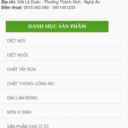
Địa chỉ
: 339 Lê Duẩn - Phường Thành Vinh - Nghệ An
Điện thoại
: 0915.063.080 - 0971451233
DANH MỤC SẢN PHẨM
DIỆT MỐI
DIỆT MUỖI
CHẤT TẨY RỬA
CHẤT THÔNG CỐNG-WC
DẦU LÀM BÓNG
MEN VI SINH
SẢN PHẨM CHO Ô TÔ