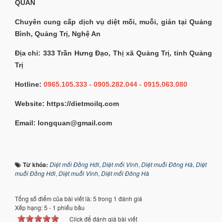
QUÂN
Chuyên cung cấp dịch vụ diệt mối, muỗi, gián tại Quảng
Bình, Quảng Trị, Nghệ An
Địa chỉ: 333 Trần Hưng Đạo, Thị xã Quảng Trị, tỉnh Quảng
Trị
Hotline:
0965.105.333 - 0905.282.044 - 0915.063.080
Website: https://dietmoilq.com
Email: longquan@gmail.com
Từ khóa:
Diệt mối Đồng Hới
,
Diệt mối Vinh
,
Diệt muỗi Đông Hà
,
Diệt
muỗi Đồng Hới
,
Diệt muỗi Vinh
,
Diệt mối Đông Hà
Tổng số điểm của bài viết là: 5 trong 1 đánh giá
Xếp hạng:
5
-
1
phiếu bầu
Click để đánh giá bài viết