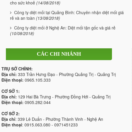
cho sức khoẻ
(14/08/2018)
Công ty diệt mối tại Quảng Bình: Chuyên nhận diệt mối giá
rẻ và an toàn
(13/08/2018)
Công ty diệt mối ở Nghệ An: Diệt mối tận gốc và giá rẻ
(10/08/2018)
CÁC CHI NHÁNH
TRỤ SỞ CHÍNH:
Địa chỉ:
333 Trần Hưng Đạo - Phường Quảng Trị - Quảng Trị
Điện thoại:
0965.105.333
CƠ SỞ 1:
Địa chỉ:
129 Hai Bà Trưng - Phường Đồng Hới - Quảng Trị
Điện thoại:
0905.282.044
CƠ SỞ 2:
Địa chỉ
: 339 Lê Duẩn - Phường Thành Vinh - Nghệ An
Điện thoại
: 0915.063.080 - 0971451233