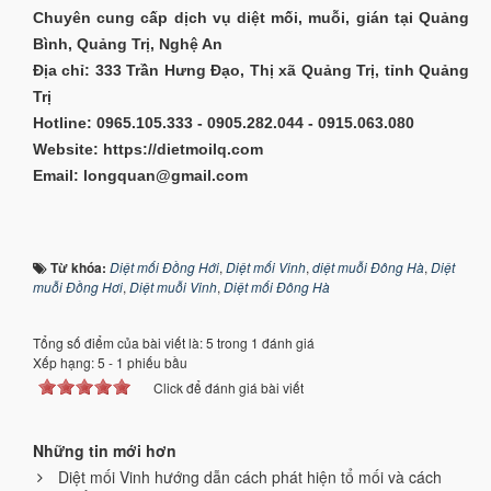
Chuyên cung cấp dịch vụ diệt mối, muỗi, gián tại Quảng
Bình, Quảng Trị, Nghệ An
Địa chỉ: 333 Trần Hưng Đạo, Thị xã Quảng Trị, tỉnh Quảng
Trị
Hotline: 0965.105.333 - 0905.282.044 - 0915.063.080
Website: https://dietmoilq.com
Email: longquan@gmail.com
Từ khóa:
Diệt mối Đồng Hới
,
Diệt mối Vinh
,
diệt muỗi Đông Hà
,
Diệt
muỗi Đồng Hơi
,
Diệt muỗi Vinh
,
Diệt mối Đông Hà
Tổng số điểm của bài viết là: 5 trong 1 đánh giá
Xếp hạng:
5
-
1
phiếu bầu
Click để đánh giá bài viết
Những tin mới hơn
Diệt mối Vinh hướng dẫn cách phát hiện tổ mối và cách