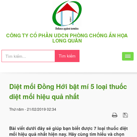
CÔNG TY CỔ PHẦN UDCN PHÒNG CHỐNG ẨN HỌA
LONG QUÂN
Tìm kiếm
Diệt mối Đồng Hới bật mí 5 loại thuốc
diệt mối hiệu quả nhất
Thứ năm - 21/02/2019 02:34
Bài viết dưới đây sẽ giúp bạn biết được 7 loại thuốc diệt
mối hiệu quả nhất hiện nay. Hãy cùng tìm hiểu và chọn