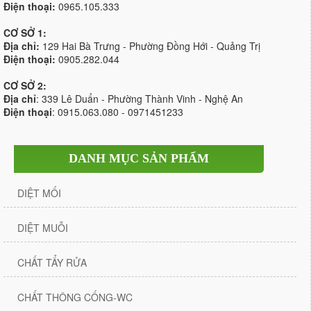
Điện thoại:
0965.105.333
CƠ SỞ 1:
Địa chỉ:
129 Hai Bà Trưng - Phường Đồng Hới - Quảng Trị
Điện thoại:
0905.282.044
CƠ SỞ 2:
Địa chỉ
: 339 Lê Duẩn - Phường Thành Vinh - Nghệ An
Điện thoại
: 0915.063.080 - 0971451233
DANH MỤC SẢN PHẨM
DIỆT MỐI
DIỆT MUỖI
CHẤT TẨY RỬA
CHẤT THÔNG CỐNG-WC