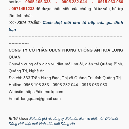
hotline
0965.105.333 - 0905.282.044 - 0915.063.080
- 0971451233
để được nhân viên của chúng tôi tư vấn, hỗ trợ
tận tình nhất.
>>> XEM THÊM:
Cách diệt mối cho tủ bếp của gia đình
bạn
-------------------------------------------------------------------------------
--------------
CÔNG TY CỔ PHẦN UDCN PHÒNG CHỐNG ẨN HỌA LONG
QUÂN
Chuyên cung cấp dịch vụ diệt mối, muỗi, gián tại Quảng Bình,
Quảng Trị, Nghệ An
Địa chỉ: 333 Trần Hưng Đạo, Thị xã Quảng Trị, tỉnh Quảng Trị
Hotline: 0965.105.333 - 0905.282.044 - 0915.063.080
Website: https://dietmoilq.com
Email: longquan@gmail.com
Từ khóa:
diệt mối giá rẻ
,
công ty diệt mối
,
dịch vụ diệt mối
,
Diệt mối
Đồng Hới
,
diệt mối Vinh
,
diệt mối Đông Hà