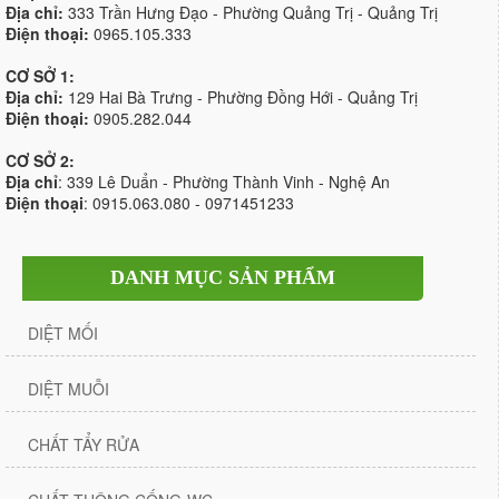
Địa chỉ:
333 Trần Hưng Đạo - Phường Quảng Trị - Quảng Trị
Điện thoại:
0965.105.333
CƠ SỞ 1:
Địa chỉ:
129 Hai Bà Trưng - Phường Đồng Hới - Quảng Trị
Điện thoại:
0905.282.044
CƠ SỞ 2:
Địa chỉ
: 339 Lê Duẩn - Phường Thành Vinh - Nghệ An
Điện thoại
: 0915.063.080 - 0971451233
DANH MỤC SẢN PHẨM
DIỆT MỐI
DIỆT MUỖI
CHẤT TẨY RỬA