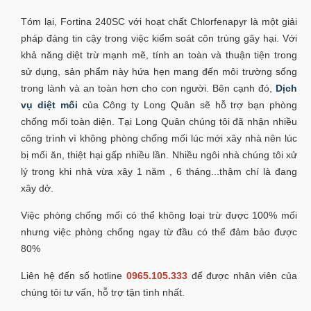
Tóm lại, Fortina 240SC với hoạt chất Chlorfenapyr là một giải
pháp đáng tin cậy trong việc kiểm soát côn trùng gây hại. Với
khả năng diệt trừ mạnh mẽ, tính an toàn và thuận tiện trong
sử dụng, sản phẩm này hứa hẹn mang đến môi trường sống
trong lành và an toàn hơn cho con người. Bên cạnh đó,
Dịch
vụ diệt mối
của Công ty Long Quân sẽ hỗ trợ bạn phòng
chống mối toàn diện. Tại Long Quân chúng tôi đã nhận nhiều
công trình vì không phòng chống mối lúc mới xây nhà nên lúc
bị mối ăn, thiệt hại gấp nhiều lần. Nhiều ngôi nhà chúng tôi xử
lý trong khi nhà vừa xây 1 năm , 6 tháng...thậm chí là đang
xây dở.
Việc phòng chống mối có thể không loại trừ được 100% mối
nhưng việc phòng chống ngay từ đầu có thể đảm bảo được
80%
Liên hệ đến số hotline
0965.105.333
để được nhân viên của
chúng tôi tư vấn, hỗ trợ tận tình nhất.