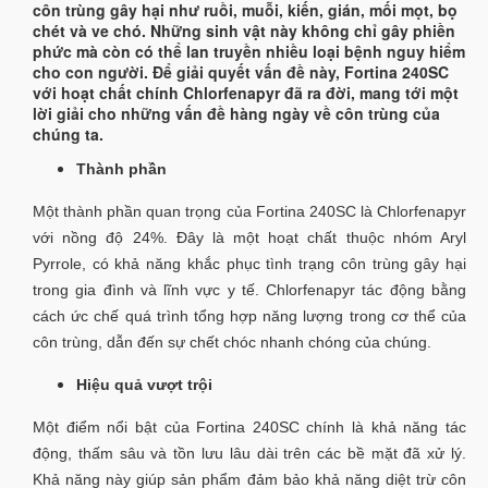
côn trùng gây hại như ruồi, muỗi, kiến, gián, mối mọt, bọ
chét và ve chó. Những sinh vật này không chỉ gây phiền
phức mà còn có thể lan truyền nhiều loại bệnh nguy hiểm
cho con người. Để giải quyết vấn đề này, Fortina 240SC
với hoạt chất chính Chlorfenapyr đã ra đời, mang tới một
lời giải cho những vấn đề hàng ngày về côn trùng của
chúng ta.
Thành phần
Một thành phần quan trọng của Fortina 240SC là Chlorfenapyr
với nồng độ 24%. Đây là một hoạt chất thuộc nhóm Aryl
Pyrrole, có khả năng khắc phục tình trạng côn trùng gây hại
trong gia đình và lĩnh vực y tế. Chlorfenapyr tác động bằng
cách ức chế quá trình tổng hợp năng lượng trong cơ thể của
côn trùng, dẫn đến sự chết chóc nhanh chóng của chúng.
Hiệu quả vượt trội
Một điểm nổi bật của Fortina 240SC chính là khả năng tác
động, thấm sâu và tồn lưu lâu dài trên các bề mặt đã xử lý.
Khả năng này giúp sản phẩm đảm bảo khả năng diệt trừ côn