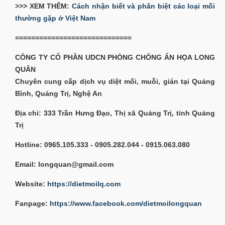
>>> XEM THÊM:
Cách nhận biết và phân biệt các loại mối
thường gặp ở Việt Nam
=============================
CÔNG TY CỔ PHẦN UDCN PHÒNG CHỐNG ẨN HỌA LONG
QUÂN
Chuyên cung cấp dịch vụ diệt mối, muỗi, gián tại Quảng
Bình, Quảng Trị, Nghệ An
Địa chỉ: 333 Trần Hưng Đạo, Thị xã Quảng Trị, tỉnh Quảng
Trị
Hotline: 0965.105.333 - 0905.282.044 - 0915.063.080
Email: longquan@gmail.com
Website:
https://dietmoilq.com
Fanpage:
https://www.facebook.com/dietmoilongquan