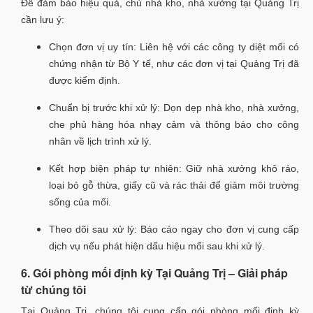
Để đảm bảo hiệu quả, chủ nhà kho, nhà xưởng tại Quảng Trị
cần lưu ý:
Chọn đơn vị uy tín: Liên hệ với các công ty diệt mối có
chứng nhận từ Bộ Y tế, như các đơn vị tại Quảng Trị đã
được kiểm định.
Chuẩn bị trước khi xử lý: Dọn dẹp nhà kho, nhà xưởng,
che phủ hàng hóa nhạy cảm và thông báo cho công
nhân về lịch trình xử lý.
Kết hợp biện pháp tự nhiên: Giữ nhà xưởng khô ráo,
loại bỏ gỗ thừa, giấy cũ và rác thải để giảm môi trường
sống của mối.
Theo dõi sau xử lý: Báo cáo ngay cho đơn vị cung cấp
dịch vụ nếu phát hiện dấu hiệu mối sau khi xử lý.
6. Gói phòng mối định kỳ Tại Quảng Trị – Giải pháp
từ chúng tôi
Tại Quảng Trị, chúng tôi cung cấp gói phòng mối định kỳ