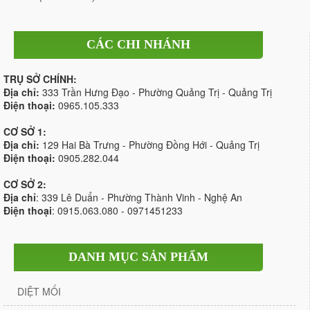
CÁC CHI NHÁNH
TRỤ SỞ CHÍNH:
Địa chỉ:
333 Trần Hưng Đạo - Phường Quảng Trị - Quảng Trị
Điện thoại:
0965.105.333
CƠ SỞ 1:
Địa chỉ:
129 Hai Bà Trưng - Phường Đồng Hới - Quảng Trị
Điện thoại:
0905.282.044
CƠ SỞ 2:
Địa chỉ
: 339 Lê Duẩn - Phường Thành Vinh - Nghệ An
Điện thoại
: 0915.063.080 - 0971451233
DANH MỤC SẢN PHẨM
DIỆT MỐI