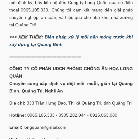
mối định kỳ, hãy liên hệ đến Cong ty Long Quân qua số điện
thoại 0965.105.333. Chúng tôi cam kết mang đến giải pháp
chuyên nghiệp, an toàn, và hiệu quả cho nhà kho, nhà xưởng
tại Quảng Trị!
>>> XEM THÊM:
Biện pháp xử lý mối nền móng trước khi
xây dựng tại Quảng Bình
=============================
CÔNG TY CỔ PHẦN UDCN PHÒNG CHỐNG ẨN HỌA LONG
QUÂN
Chuyên cung cấp dịch vụ diệt mối, muỗi, gián tại Quảng
Bình, Quảng Trị, Nghệ An
Địa chỉ:
333 Trần Hưng Đạo, Thị xã Quảng Trị, tỉnh Quảng Trị
Hotline:
0965.105.333 - 0905.282.044 - 0915.063.080
Email:
longquan@gmail.com