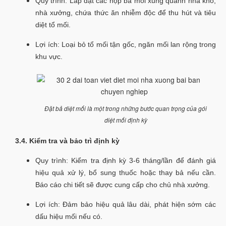
Quy trình: Lắp đặt các hộp bả mối xung quanh nhà kho,
nhà xưởng, chứa thức ăn nhiễm độc để thu hút và tiêu
diệt tổ mối.
Lợi ích: Loại bỏ tổ mối tận gốc, ngăn mối lan rộng trong
khu vực.
Đặt bả diệt mối là một trong những bước quan trọng của gói
diệt mối định kỳ
3.4. Kiểm tra và bảo trì định kỳ
Quy trình: Kiểm tra định kỳ 3-6 tháng/lần để đánh giá
hiệu quả xử lý, bổ sung thuốc hoặc thay bả nếu cần.
Báo cáo chi tiết sẽ được cung cấp cho chủ nhà xưởng.
Lợi ích: Đảm bảo hiệu quả lâu dài, phát hiện sớm các
dấu hiệu mối nếu có.