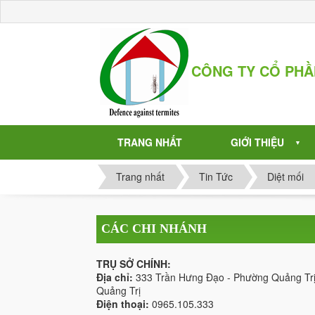
CÔNG TY CỔ PH
TRANG NHẤT
GIỚI THIỆU
▼
Trang nhất
Tin Tức
Diệt mối
CÁC CHI NHÁNH
TRỤ SỞ CHÍNH:
Địa chỉ:
333 Trần Hưng Đạo - Phường Quảng Trị
Quảng Trị
Điện thoại:
0965.105.333