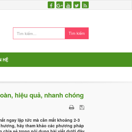
Tìm kiếm
N HỆ
toàn, hiệu quả, nhanh chóng
mất ngay lập tức mà cần mất khoảng 2-3
ùi hương, hãy tham khảo các phương pháp
 chia sẻ trong nội dung bài viết dưới đây.