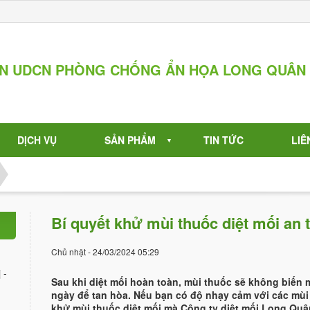
ẦN UDCN PHÒNG CHỐNG ẨN HỌA LONG QUÂN
DỊCH VỤ
SẢN PHẨM
TIN TỨC
LIÊ
▼
Bí quyết khử mùi thuốc diệt mối an 
Chủ nhật - 24/03/2024 05:29
 -
Sau khi diệt mối hoàn toàn, mùi thuốc sẽ không biến 
ngày để tan hòa. Nếu bạn có độ nhạy cảm với các m
khử mùi thuốc diệt mối mà Công ty diệt mối Long Quân