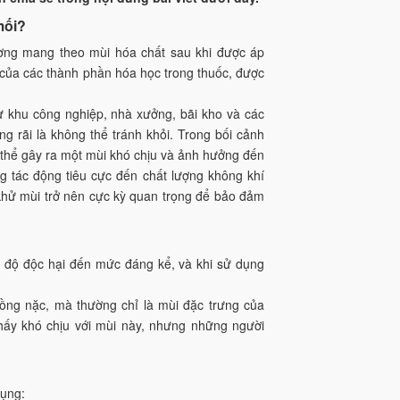
mối?
hường mang theo mùi hóa chất sau khi được áp
 của các thành phần hóa học trong thuốc, được
hư khu công nghiệp, nhà xưởng, bãi kho và các
g rãi là không thể tránh khỏi. Trong bối cảnh
có thể gây ra một mùi khó chịu và ảnh hưởng đến
g tác động tiêu cực đến chất lượng không khí
c khử mùi trở nên cực kỳ quan trọng để bảo đảm
ảm độ độc hại đến mức đáng kể, và khi sử dụng
nồng nặc, mà thường chỉ là mùi đặc trưng của
hấy khó chịu với mùi này, nhưng những người
dụng: