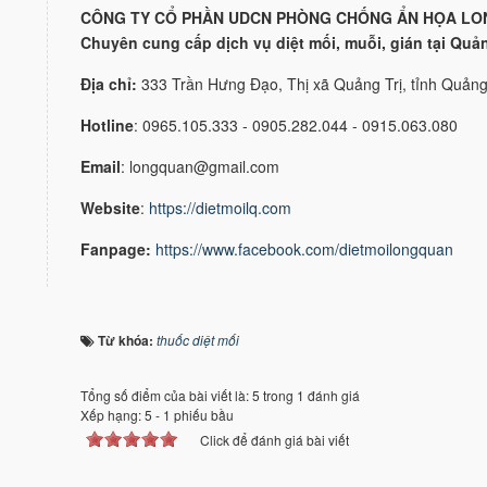
CÔNG TY CỔ PHẦN UDCN PHÒNG CHỐNG ẨN HỌA LO
Chuyên cung cấp dịch vụ diệt mối, muỗi, gián tại Quả
Địa chỉ:
333 Trần Hưng Đạo, Thị xã Quảng Trị, tỉnh Quảng
Hotline
: 0965.105.333 - 0905.282.044 - 0915.063.080
Email
: longquan@gmail.com
Website
:
https://dietmoilq.com
Fanpage:
https://www.facebook.com/dietmoilongquan
Từ khóa:
thuốc diệt mối
Tổng số điểm của bài viết là: 5 trong 1 đánh giá
Xếp hạng:
5
-
1
phiếu bầu
Click để đánh giá bài viết