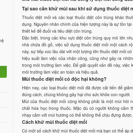
Tại sao cần khử mùi sau khi sử dụng thuốc diệt 
Thuốc diệt mối và các loại thuốc diệt côn trùng khác t
dụng. Nguyên nhân chính của hiện tượng này là sự tồn tại
thiết kế để đuổi và tiêu diệt côn trùng.
Đặc biệt, trong các khu vực diệt côn trùng quy mô lớn n
hệ
nhà chứa đồ gỗ, việc sử dụng thuốc diệt mối một cách rộn
này, sự tiếp xúc lâu dài với một lượng lớn thuốc diệt mối 
hiệu suất làm việc của nhân công, cũng như gây ra nhữn
trong môi trường làm việc. Để giải quyết vấn đề này, việ
môi trường làm việc an toàn và hiệu quả.
Mùi thuốc diệt mối có độc hại không?
Hiện nay, các loại thuốc diệt mối đã được cải tiến để gi
đúng cách, chúng không gây hại cho sức khỏe con người.
Mùi của thuốc diệt mối cũng không phải là một mùi hôi 
chất hóa học trong thuốc. Mặc dù có người không cảm t
nhạy cảm với mùi hương có thể không thể chịu đựng được.
Cách khử mùi thuốc diệt mối
Có một số cách khử mùi thuốc diệt mối mà bạn có thể áp 