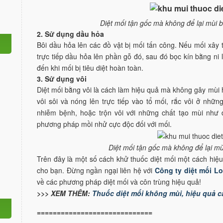
Diệt mối tận gốc mà không để lại mùi 
2. Sử dụng dầu hỏa
Bôi dầu hỏa lên các đồ vật bị mối tấn công. Nếu mối xây 
trực tiếp dầu hỏa lên phần gỗ đó, sau đó bọc kín bằng ni l
đến khi mối bị tiêu diệt hoàn toàn.
3. Sử dụng vôi
Diệt mối bằng vôi là cách làm hiệu quả mà không gây mùi 
vôi sôi và nóng lên trực tiếp vào tổ mối, rắc vôi ở nhữ
nhiễm bệnh, hoặc trộn vôi với những chất tạo mùi như
phương pháp mồi nhử cực độc đối với mối.
Diệt mối tận gốc mà không để lại m
Trên đây là một số cách khử thuốc diệt mối một cách hiệ
cho bạn. Đừng ngần ngại liên hệ với
Công ty diệt mối L
về các phương pháp diệt mối và côn trùng hiệu quả!
>>> XEM THÊM:
Thuốc diệt mối không mùi, hiệu quả c
=============================