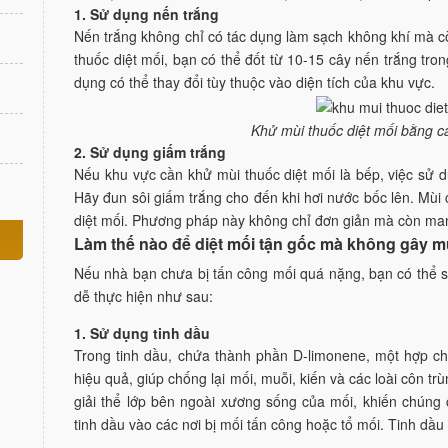
1. Sử dụng nến trắng
Nến trắng không chỉ có tác dụng làm sạch không khí mà c
thuốc diệt mối, bạn có thể đốt từ 10-15 cây nến trắng tr
dụng có thể thay đổi tùy thuộc vào diện tích của khu vực.
Khử mùi thuốc diệt mối bằng c
2. Sử dụng giấm trắng
Nếu khu vực cần khử mùi thuốc diệt mối là bếp, việc sử 
Hãy đun sôi giấm trắng cho đến khi hơi nước bốc lên. Mùi 
diệt mối. Phương pháp này không chỉ đơn giản mà còn mang
Làm thế nào để diệt mối tận gốc mà không gây m
Nếu nhà bạn chưa bị tấn công mối quá nặng, bạn có thể 
dễ thực hiện như sau:
1. Sử dụng tinh dầu
Trong tinh dầu, chứa thành phần D-limonene, một hợp ch
hiệu quả, giúp chống lại mối, muỗi, kiến và các loài côn tr
giải thể lớp bên ngoài xương sống của mối, khiến chúng
tinh dầu vào các nơi bị mối tấn công hoặc tổ mối. Tinh dầu