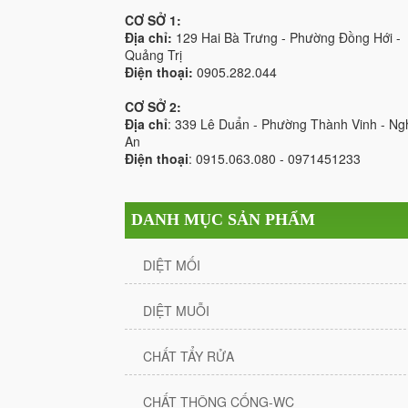
CƠ SỞ 1:
Địa chỉ:
129 Hai Bà Trưng - Phường Đồng Hới -
Quảng Trị
Điện thoại:
0905.282.044
CƠ SỞ 2:
Địa chỉ
: 339 Lê Duẩn - Phường Thành Vinh - Ng
An
Điện thoại
: 0915.063.080 - 0971451233
DANH MỤC SẢN PHẨM
DIỆT MỐI
DIỆT MUỖI
CHẤT TẨY RỬA
CHẤT THÔNG CỐNG-WC