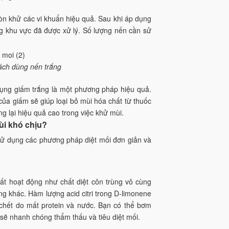
òn khử các vi khuẩn hiệu quả. Sau khi áp dụng
ong khu vực đã được xử lý. Số lượng nến cần sử
ách dùng nến trắng
dụng giấm trắng là một phương pháp hiệu quả.
của giấm sẽ giúp loại bỏ mùi hóa chất từ thuốc
 lại hiệu quả cao trong việc khử mùi.
ùi khó chịu?
sử dụng các phương pháp diệt mối đơn giản và
ất hoạt động như chất diệt côn trùng vô cùng
ùng khác. Hàm lượng acid citri trong D-limonene
 chết do mất protein và nước. Bạn có thể bơm
 sẽ nhanh chóng thẩm thấu và tiêu diệt mối.