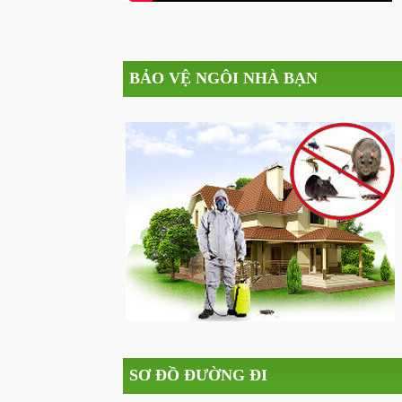
BẢO VỆ NGÔI NHÀ BẠN
SƠ ĐỒ ĐƯỜNG ĐI