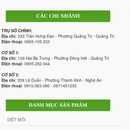
CÁC CHI NHÁNH
TRỤ SỞ CHÍNH:
Địa chỉ:
333 Trần Hưng Đạo - Phường Quảng Trị - Quảng Trị
Điện thoại:
0965.105.333
CƠ SỞ 1:
Địa chỉ:
129 Hai Bà Trưng - Phường Đồng Hới - Quảng Trị
Điện thoại:
0905.282.044
CƠ SỞ 2:
Địa chỉ
: 339 Lê Duẩn - Phường Thành Vinh - Nghệ An
Điện thoại
: 0915.063.080 - 0971451233
DANH MỤC SẢN PHẨM
DIỆT MỐI