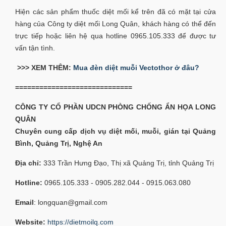
Hiện các sản phẩm thuốc diệt mối kể trên đã có mặt tại cửa
hàng của Công ty diệt mối Long Quân, khách hàng có thể đến
trực tiếp hoặc liên hệ qua hotline 0965.105.333 để được tư
vấn tận tình.
>>> XEM THÊM:
Mua đèn diệt muỗi Vectothor ở đâu?
=============================
CÔNG TY CỔ PHẦN UDCN PHÒNG CHỐNG ẨN HỌA LONG
QUÂN
Chuyên cung cấp dịch vụ diệt mối, muỗi, gián tại Quảng
Bình, Quảng Trị, Nghệ An
Địa chỉ:
333 Trần Hưng Đạo, Thị xã Quảng Trị, tỉnh Quảng Trị
Hotline:
0965.105.333 - 0905.282.044 - 0915.063.080
Email
: longquan@gmail.com
Website:
https://dietmoilq.com