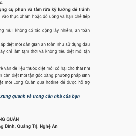
c.
ụng cụ phun và tắm rửa kỹ lưỡng để tránh
h vào thực phẩm hoặc đồ uống và hạn chế tiếp
ng mùi, không có tác động lây nhiễm, an toàn
p diệt mối dân gian an toàn
như sử dụng dầu
ày chỉ làm tạm thời và không tiêu diệt mối tận
 vấn đề liệu thuốc diệt mối có hại cho thai nhi
ạn cần diệt mối tận gốc bằng phương pháp sinh
diệt mối Long Quân qua hotline để được hỗ trợ
ến xung quanh và trong căn nhà của bạn
NG QUÂN
ng Bình, Quảng Trị, Nghệ An