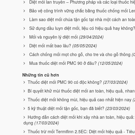
Diệt mối lan truyền – Phương pháp và các loại thuốc hi
Bảo vệ công trình vững chắc bằng thuốc chống mối L
Làm sao diệt mối chúa tận gốc tại nhà một cách an toà
Sử dụng dầu luyn diệt mối, liệu có hiệu quả hay không
Mối và nguyên lý diệt mối
(29/04/2024)
Diệt mối mất bao lâu?
(05/05/2024)
Cách chống mối mọt cho gỗ, cho tre và cho gỗ thông
(
Mua thuốc diệt mối PMC 90 ở đâu?
(12/05/2024)
Những tin cũ hơn
Thuốc diệt mối PMC 90 có độc không?
(27/03/2024)
Bí quyết khử mùi thuốc diệt mối an toàn, hiệu quả, nha
Thuốc diệt mối không mùi, hiệu quả cao nhất hiện nay
(
5 kỹ thuật diệt mối tận gốc, bạn đã biết?
(23/03/2024)
Hướng dẫn cách diệt mối khi xây nhà an toàn, hiệu quả:
dụng
(17/03/2024)
Thuốc trừ mối Termifinn 2.5EC: Diệt mối hiệu quả - Tiêu 