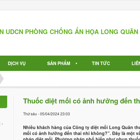
ẦN UDCN PHÒNG CHỐNG ẨN HỌA LONG QUÂN
DỊCH VỤ
SẢN PHẨM
TIN TỨC
LIÊ
▼
Thuốc diệt mối có ảnh hưởng đến th
Thứ sáu - 05/04/2024 23:03
 -
Nhiều khách hàng của Công ty diệt mối Long Quân thư
mối có ảnh hưởng đến thai nhi không?”. Đây là một vấ
pháp diệt mối. Phương pháp phổ biến như phun thuốc 