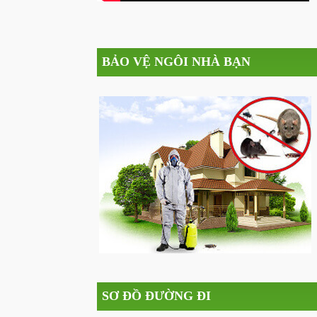
BẢO VỆ NGÔI NHÀ BẠN
SƠ ĐỒ ĐƯỜNG ĐI