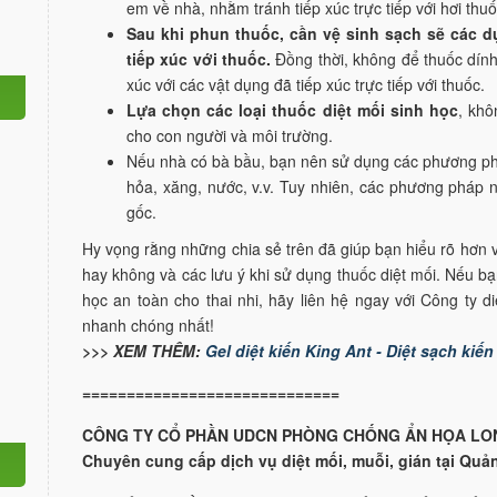
em về nhà, nhằm tránh tiếp xúc trực tiếp với hơi thuố
Sau khi phun thuốc, cần vệ sinh sạch sẽ các d
tiếp xúc với thuốc.
Đồng thời, không để thuốc dín
xúc với các vật dụng đã tiếp xúc trực tiếp với thuốc.
Lựa chọn các loại thuốc diệt mối sinh học
, khô
cho con người và môi trường.
Nếu nhà có bà bầu, bạn nên sử dụng các phương phá
hỏa, xăng, nước, v.v. Tuy nhiên, các phương pháp n
gốc.
Hy vọng rằng những chia sẻ trên đã giúp bạn hiểu rõ hơn về
hay không và các lưu ý khi sử dụng thuốc diệt mối. Nếu b
học an toàn cho thai nhi, hãy liên hệ ngay với Công ty 
nhanh chóng nhất!
>>> XEM THÊM:
Gel diệt kiến King Ant - Diệt sạch ki
=============================
CÔNG TY CỔ PHẦN UDCN PHÒNG CHỐNG ẨN HỌA LO
Chuyên cung cấp dịch vụ diệt mối, muỗi, gián tại Quả