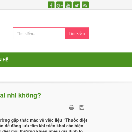
Tìm kiếm
N HỆ
ai nhi không?
ờng gặp thắc mắc về việc liệu “Thuốc diệt
n đề đáng lưu tâm khi triển khai các biện
diệt mối thường khiến nhiều gia đình lo