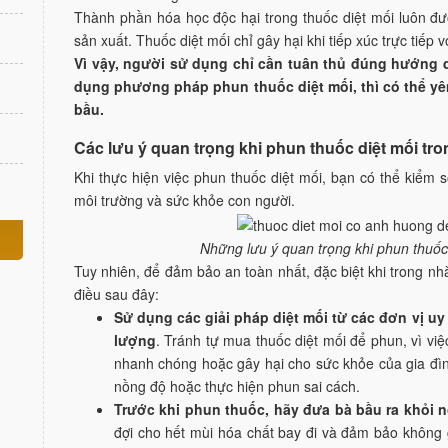
Thành phần hóa học độc hại trong thuốc diệt mối luôn đ
sản xuất. Thuốc diệt mối chỉ gây hại khi tiếp xúc trực tiếp
Vì vậy, người sử dụng chỉ cần tuân thủ đúng hướng d
dụng phương pháp phun thuốc diệt mối, thì có thể yê
bầu.
Các lưu ý quan trọng khi phun thuốc diệt mối tr
Khi thực hiện việc phun thuốc diệt mối, bạn có thể kiểm 
môi trường và sức khỏe con người.
Những lưu ý quan trọng khi phun thuốc
Tuy nhiên, để đảm bảo an toàn nhất, đặc biệt khi trong n
điều sau đây:
Sử dụng các giải pháp diệt mối từ các đơn vị uy
lượng
. Tránh tự mua thuốc diệt mối để phun, vì việ
nhanh chóng hoặc gây hại cho sức khỏe của gia đìn
nồng độ hoặc thực hiện phun sai cách.
Trước khi phun thuốc, hãy đưa bà bầu ra khỏi n
đợi cho hết mùi hóa chất bay đi và đảm bảo không 