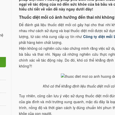
ngại về tác động của nó đến sức khỏe của bà bầu và
hiểu chi tiết về vấn đề này ngay dưới đây!
Thuốc diệt mối có ảnh hưởng đến thai nhi không
Để đánh giá liệu thuốc diệt mối có gây hại cho thai nhi 
nhau như cách sử dụng và loại thuốc diệt mối được sử dụn
hệ
lượng, từ các nhà cung cấp uy tín như
Công ty diệt mối
phải hàng kém chất lượng.
Hiện không có nghiên cứu nào chứng minh rằng việc sử dụ
bà bầu và thai nhi. Ngay cả những nghiên cứu thực ngh
chính xác về tác động này. Do đó, khó có thể khẳng định l
không?!
Khó có thể khẳng định liệu thuốc diệt mối có
Tuy nhiên, cũng cần lưu ý việc sử dụng thuốc diệt mối đ
của gia đình và môi trường xung quanh, mặc dù đây là loạ
trình, nồng độ và thời gian cách ly đúng chuẩn khi phun 
khỏe của con người.