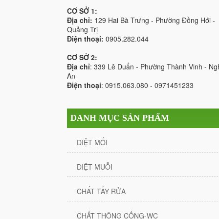
CƠ SỞ 1:
Địa chỉ:
129 Hai Bà Trưng - Phường Đồng Hới -
Quảng Trị
Điện thoại:
0905.282.044
CƠ SỞ 2:
Địa chỉ
: 339 Lê Duẩn - Phường Thành Vinh - Ng
An
Điện thoại
: 0915.063.080 - 0971451233
DANH MỤC SẢN PHẨM
DIỆT MỐI
DIỆT MUỖI
CHẤT TẨY RỬA
CHẤT THÔNG CỐNG-WC