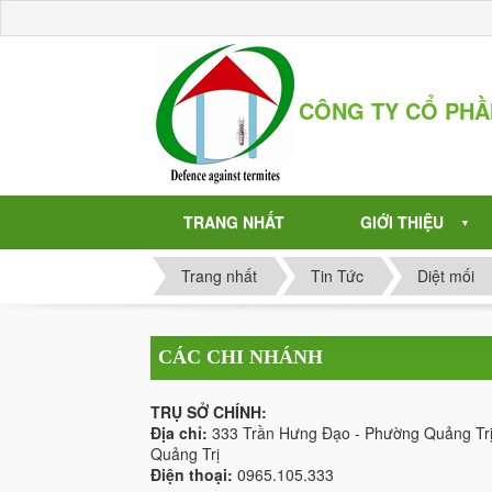
CÔNG TY CỔ PH
TRANG NHẤT
GIỚI THIỆU
▼
Trang nhất
Tin Tức
Diệt mối
CÁC CHI NHÁNH
TRỤ SỞ CHÍNH:
Địa chỉ:
333 Trần Hưng Đạo - Phường Quảng Trị
Quảng Trị
Điện thoại:
0965.105.333