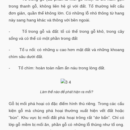
trong thanh gỗ, không liên hệ gì với đất. Tổ thường kết cấu
đơn giản, quần thể không lớn. Có những lỗ nhỏ thông từ hang
này sang hang khác và thông với bên ngoài.
- Tổ trong gỗ và đất: tổ có thể trong gỗ khô, trong cây
sống và có thể có một phần trong đất
- Tổ u nổi: có những u cao hơn mặt đất và những khoang
chìm sâu dưới đất.
- Tổ chìm: hoàn toàn nằm ẩn náu trong lòng đất.
Làm thế nào để phát hiện ra mối?
Gỗ bị mối phá hoại có đặc điểm hình thù riêng. Trong các cấu
kiện gỗ mà chúng phá hoại thường xuất hiện vết đất hoặc
“bùn”. Khu vực bị mối đất phá hoại trông rất “dơ bẩn”. Chỉ có
lớp gỗ mềm bị mối ăn, phần gỗ có những lỗ thủng như tổ ong.