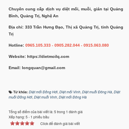
Chuyên cung cấp dịch vụ diệt mối, muỗi, gián tại Quảng
Bình, Quảng Trị, Nghệ An
Địa chỉ: 333 Trần Hưng Đạo, Thị xã Quảng Trị, tỉnh Quảng
Trị
Hotline:
0965.105.333 - 0905.282.044 - 0915.063.080
Website: https://dietmoilq.com
Email: longquan@gmail.com
Từ khóa:
Diệt mối Đồng Hới
,
Diệt mối Vinh
,
Diệt muỗi Đông Hà
,
Diệt
muỗi Đồng Hới
,
Diệt muỗi Vinh
,
Diệt mối Đông Hà
Tổng số điểm của bài viết là: 5 trong 1 đánh giá
Xếp hạng:
5
-
1
phiếu bầu
Click để đánh giá bài viết