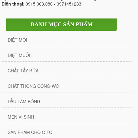
Điện thoại
: 0915.063.080 - 0971451233
DANH MỤC SẢN PHẨM
DIỆT MỐI
DIỆT MUỖI
CHẤT TẨY RỬA
CHẤT THÔNG CỐNG-WC
DẦU LÀM BÓNG
MEN VI SINH
SẢN PHẨM CHO Ô TÔ