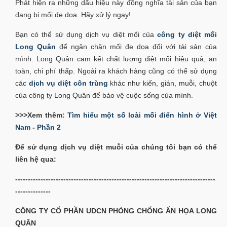
Phát hiện ra những dấu hiệu này đồng nghĩa tài sản của bạn
đang bị mối đe dọa. Hãy xử lý ngay!
Bạn có thể sử dụng dịch vụ diệt mối của
công ty diệt mối
Long Quân
để ngăn chặn mối đe dọa đối với tài sản của
mình. Long Quân cam kết chất lượng diệt mối hiệu quả, an
toàn, chi phí thấp. Ngoài ra khách hàng cũng có thể sử dụng
các
dịch vụ diệt côn trùng
khác như kiến, gián, muỗi, chuột
của công ty Long Quân để bảo vệ cuộc sống của mình.
>>>Xem thêm:
Tìm hiểu một số loài mối điển hình ở Việt
Nam - Phần 2
Để sử dụng dịch vụ diệt muỗi của chúng tôi bạn có thể
liên hệ qua:
-------------------------------------------------------------------------------
--------------
CÔNG TY CỔ PHẦN UDCN PHÒNG CHỐNG ẨN HỌA LONG
QUÂN