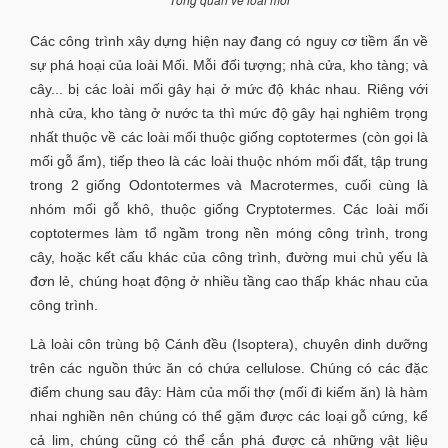
Các công trình xây dựng hiện nay đang có nguy cơ tiềm ẩn về
sự phá hoại của loài Mối. Mỗi đối tượng; nhà cửa, kho tàng; và
cây... bị các loài mối gây hại ở mức độ khác nhau. Riêng với
nhà cửa, kho tàng ở nước ta thì mức độ gây hại nghiêm trọng
nhất thuộc về các loài mối thuộc giống coptotermes (còn gọi là
mối gỗ ẩm), tiếp theo là các loài thuộc nhóm mối đất, tập trung
trong 2 giống Odontotermes và Macrotermes, cuối cùng là
nhóm mối gỗ khô, thuộc giống Cryptotermes. Các loài mối
coptotermes làm tổ ngầm trong nền móng công trình, trong
cây, hoặc kết cấu khác của công trình, đường mui chủ yếu là
đơn lẻ, chúng hoạt động ở nhiều tầng cao thấp khác nhau của
công trình.
Là loài côn trùng bộ Cánh đều (Isoptera), chuyên dinh dưỡng
trên các nguồn thức ăn có chứa cellulose. Chúng có các đặc
điểm chung sau đây: Hàm của mối thợ (mối đi kiếm ăn) là hàm
nhai nghiền nên chúng có thể gặm được các loại gỗ cứng, kể
cả lim, chúng cũng có thể cắn phá được cả những vật liệu