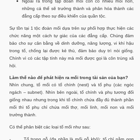
Ngoài ra trong tập đoàn mối còn có nhiều mối non,
những cá thể sẽ trưởng thành và phân hóa thành các
đẳng cấp theo sự điều khiển của quần tộc.
Sự tồn tại 1 tộc đoàn mối dựa trên sự phối hợp thực hiện các
chức năng một cách tự giác của các đẳng cấp. Chúng đảm
bảo cho sự cân bằng về dinh dưỡng, năng lượng, vi khí hậu
trong tổ, chống lại được kẻ thù, đảm bảo duy trì nòi giống.
Chính vì có các tập tính này mà mối được gọi là côn trùng xã
hội.
Làm thế nào để phát hiện ra mối trong tài sản của bạn?
Nhìn chung, tổ mối có tổ chính (nest) và tổ phụ (các ngóc
ngách – subnet). Nhìn bên ngoài, tổ chính và phụ tương đối
giống nhau nhưng trong khi tổ chính chứa đầy đủ thành phần
mối thì tổ phụ chỉ chứa mối thợ, mối lính, mối non và mối
trưởng thành.
Có thể phân biệt các loại tổ mối như sau:
- Tổ trong gỗ (đa phần là mối gỗ khô): tổ chỉ nằm gọn