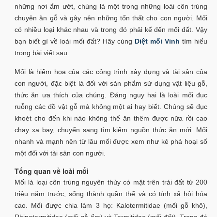
những nơi ẩm ướt, chúng là một trong những loài côn trùng
chuyên ăn gỗ và gây nên những tổn thất cho con người. Mối
có nhiều loại khác nhau và trong đó phải kể đến mối đất. Vậy
bạn biết gì về loài mối đất? Hãy cùng
Diệt mối Vinh
tìm hiểu
trong bài viết sau.
Mối là hiểm họa của các công trình xây dựng và tài sản của
con người, đặc biệt là đối với sản phẩm sử dụng vật liệu gỗ,
thức ăn ưa thích của chúng. Đáng nguy hại là loài mối đục
ruỗng các đồ vật gỗ mà không một ai hay biết. Chúng sẽ đục
khoét cho đến khi nào không thể ăn thêm được nữa rồi cao
chạy xa bay, chuyển sang tìm kiếm nguồn thức ăn mới. Mối
nhanh và mạnh nên từ lâu mối được xem như kẻ phá hoại số
một đối với tài sản con người.
Tổng quan về loài mối
Mối là loại côn trùng nguyên thủy có mặt trên trái đất từ 200
triệu năm trước, sống thành quần thể và có tính xã hội hóa
cao. Mối được chia làm 3 họ: Kalotermitidae (mối gỗ khô),