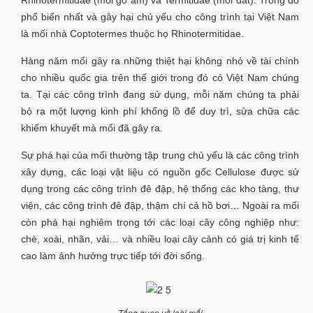
Rhinotermitidae (mối gỗ ẩm) và Termitidae (mối đất). Trong đó
phổ biến nhất và gây hại chủ yếu cho công trình tại Việt Nam
là mối nhà Coptotermes thuộc họ Rhinotermitidae.
Hàng năm mối gây ra những thiệt hại không nhỏ về tài chính
cho nhiều quốc gia trên thế giới trong đó có Việt Nam chúng
ta. Tại các công trình đang sử dụng, mỗi năm chúng ta phải
bỏ ra một lượng kinh phí khổng lồ để duy trì, sửa chữa các
khiếm khuyết mà mối đã gây ra.
Sự phá hại của mối thường tập trung chủ yếu là các công trình
xây dựng, các loại vật liệu có nguồn gốc Cellulose được sử
dụng trong các công trình đê đập, hệ thống các kho tàng, thư
viện, các công trình đê đập, thậm chí cả hồ bơi… Ngoài ra mối
còn phá hại nghiêm trọng tới các loại cây công nghiệp như:
chè, xoài, nhãn, vải… và nhiều loại cây cảnh có giá trị kinh tế
cao làm ảnh hưởng trực tiếp tới đời sống.
Tổng quan về loài mối