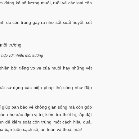
m đáng kể số lượng muỗi, ruồi và các loại côn
h do côn trùng gây ra như sốt xuất huyết, sốt
 hợp với nhiều môi trường
phiền bởi tiếng vo ve của muỗi hay những vết
phải sử dụng các biện pháp thủ công như đập
ỉ giúp bạn bảo vệ không gian sống mà còn góp
như xác định vị trí, kiểm tra thiết bị, lắp đặt
èn để kiểm soát côn trùng một cách hiệu quả.
 bạn luôn sạch sẽ, an toàn và thoải mái!