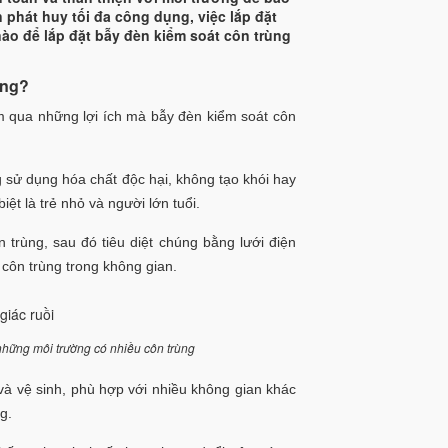
 phát huy tối đa công dụng, việc lắp đặt
nào để lắp đặt bẫy đèn kiểm soát côn trùng
!
rùng?
iểm qua những lợi ích mà bẫy đèn kiểm soát côn
g sử dụng hóa chất độc hại, không tạo khói hay
ệt là trẻ nhỏ và người lớn tuổi.
trùng, sau đó tiêu diệt chúng bằng lưới điện
 côn trùng trong không gian.
 những môi trường có nhiều côn trùng
t và vệ sinh, phù hợp với nhiều không gian khác
g.