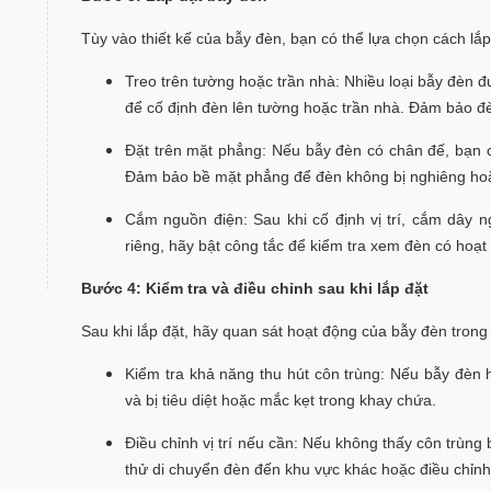
Tùy vào thiết kế của bẫy đèn, bạn có thể lựa chọn cách lắ
Treo trên tường hoặc trần nhà: Nhiều loại bẫy đèn đư
để cố định đèn lên tường hoặc trần nhà. Đảm bảo đè
Đặt trên mặt phẳng: Nếu bẫy đèn có chân đế, bạn có
Đảm bảo bề mặt phẳng để đèn không bị nghiêng ho
Cắm nguồn điện: Sau khi cố định vị trí, cắm dây 
riêng, hãy bật công tắc để kiểm tra xem đèn có hoạ
Bước 4: Kiểm tra và điều chỉnh sau khi lắp đặt
Sau khi lắp đặt, hãy quan sát hoạt động của bẫy đèn trong 
Kiểm tra khả năng thu hút côn trùng: Nếu bẫy đèn h
và bị tiêu diệt hoặc mắc kẹt trong khay chứa.
Điều chỉnh vị trí nếu cần: Nếu không thấy côn trùng bị
thử di chuyển đèn đến khu vực khác hoặc điều chỉnh