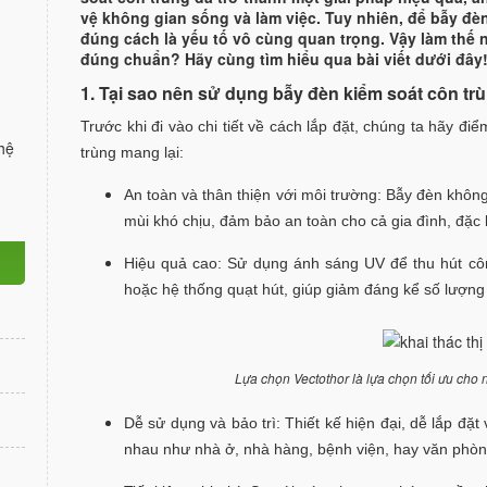
vệ không gian sống và làm việc. Tuy nhiên, để bẫy đèn
đúng cách là yếu tố vô cùng quan trọng. Vậy làm thế 
đúng chuẩn? Hãy cùng tìm hiểu qua bài viết dưới đây
1. Tại sao nên sử dụng bẫy đèn kiểm soát côn t
Trước khi đi vào chi tiết về cách lắp đặt, chúng ta hãy đ
hệ
trùng mang lại:
An toàn và thân thiện với môi trường: Bẫy đèn khôn
mùi khó chịu, đảm bảo an toàn cho cả gia đình, đặc bi
Hiệu quả cao: Sử dụng ánh sáng UV để thu hút côn 
hoặc hệ thống quạt hút, giúp giảm đáng kể số lượng
Lựa chọn Vectothor là lựa chọn tối ưu cho
Dễ sử dụng và bảo trì: Thiết kế hiện đại, dễ lắp đặ
nhau như nhà ở, nhà hàng, bệnh viện, hay văn phòn