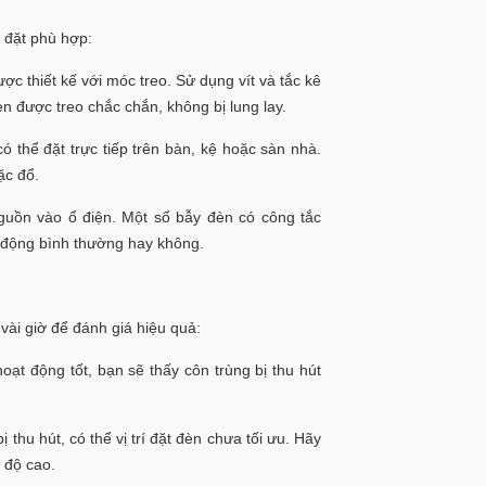
p đặt phù hợp:
ợc thiết kế với móc treo. Sử dụng vít và tắc kê
n được treo chắc chắn, không bị lung lay.
 thể đặt trực tiếp trên bàn, kệ hoặc sàn nhà.
ặc đổ.
nguồn vào ổ điện. Một số bẫy đèn có công tắc
t động bình thường hay không.
vài giờ để đánh giá hiệu quả:
oạt động tốt, bạn sẽ thấy côn trùng bị thu hút
 thu hút, có thể vị trí đặt đèn chưa tối ưu. Hãy
 độ cao.