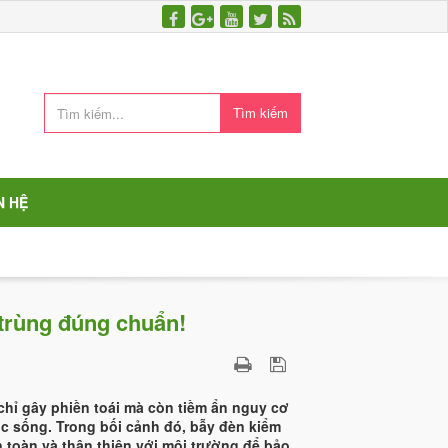
Tìm kiếm
N HỆ
 trùng đúng chuẩn!
hỉ gây phiền toái mà còn tiềm ẩn nguy cơ
ộc sống. Trong bối cảnh đó, bẫy đèn kiểm
n toàn và thân thiện với môi trường để bảo