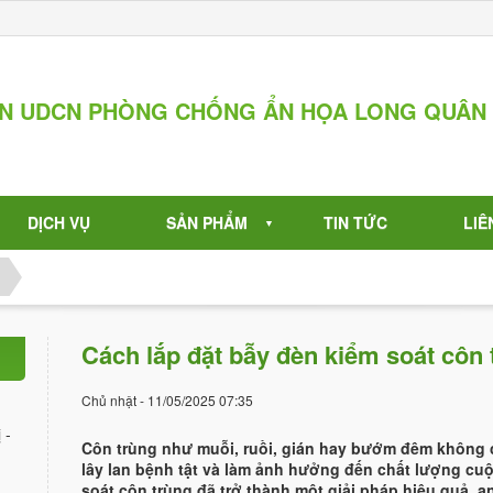
ẦN UDCN PHÒNG CHỐNG ẨN HỌA LONG QUÂN
DỊCH VỤ
SẢN PHẨM
TIN TỨC
LIÊ
▼
Cách lắp đặt bẫy đèn kiểm soát côn
Chủ nhật - 11/05/2025 07:35
 -
Côn trùng như muỗi, ruồi, gián hay bướm đêm không c
lây lan bệnh tật và làm ảnh hưởng đến chất lượng cu
soát côn trùng đã trở thành một giải pháp hiệu quả, a