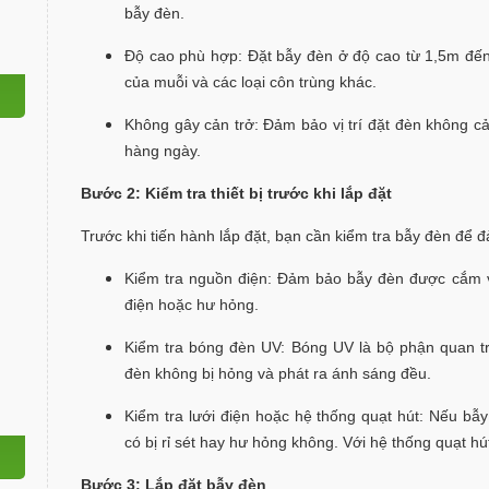
bẫy đèn.
Độ cao phù hợp: Đặt bẫy đèn ở độ cao từ 1,5m đến
của muỗi và các loại côn trùng khác.
Không gây cản trở: Đảm bảo vị trí đặt đèn không cả
hàng ngày.
Bước 2: Kiểm tra thiết bị trước khi lắp đặt
Trước khi tiến hành lắp đặt, bạn cần kiểm tra bẫy đèn để đả
Kiểm tra nguồn điện: Đảm bảo bẫy đèn được cắm và
điện hoặc hư hỏng.
Kiểm tra bóng đèn UV: Bóng UV là bộ phận quan t
đèn không bị hỏng và phát ra ánh sáng đều.
Kiểm tra lưới điện hoặc hệ thống quạt hút: Nếu bẫy
có bị rỉ sét hay hư hỏng không. Với hệ thống quạt h
Bước 3: Lắp đặt bẫy đèn