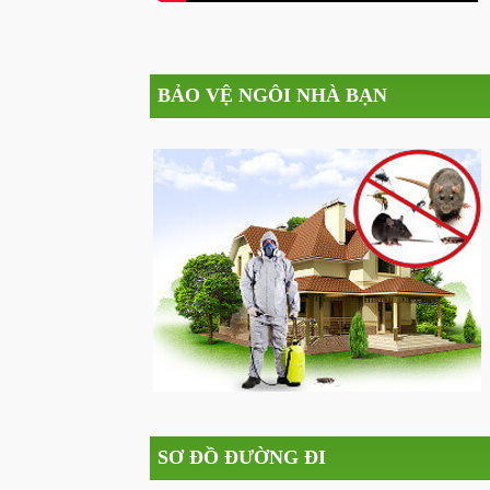
BẢO VỆ NGÔI NHÀ BẠN
SƠ ĐỒ ĐƯỜNG ĐI