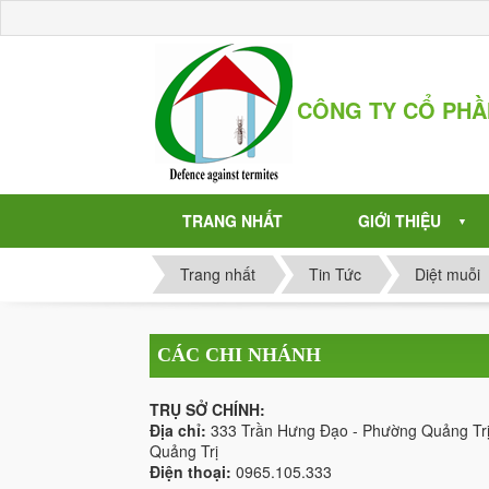
CÔNG TY CỔ PH
TRANG NHẤT
GIỚI THIỆU
▼
Trang nhất
Tin Tức
Diệt muỗi
CÁC CHI NHÁNH
TRỤ SỞ CHÍNH:
Địa chỉ:
333 Trần Hưng Đạo - Phường Quảng Trị
Quảng Trị
Điện thoại:
0965.105.333