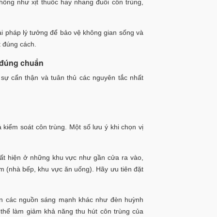
thống như xịt thuốc hay nhang đuổi côn trùng,
ải pháp lý tưởng để bảo vệ không gian sống và
t đúng cách.
g đúng chuẩn
 sự cẩn thận và tuân thủ các nguyên tắc nhất
ả kiểm soát côn trùng. Một số lưu ý khi chọn vị
uất hiện ở những khu vực như gần cửa ra vào,
 (nhà bếp, khu vực ăn uống). Hãy ưu tiên đặt
ần các nguồn sáng mạnh khác như đèn huỳnh
thể làm giảm khả năng thu hút côn trùng của