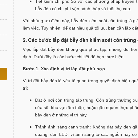
Tiết kiệm chi phí: So với các phương pháp truyền 
bẫy đèn có chi phí vận hành thấp và tuổi thọ cao.
Với những ưu điểm này, bẫy đèn kiểm soát côn trùng là gi
làm việc. Tuy nhiên, để đạt hiệu quả tối ưu, bạn cần lắp đặ
2. Các bước lắp đặt bẫy đèn kiểm soát côn trùn
Việc lắp đặt bẫy đèn không quá phức tạp, nhưng đòi hỏi
định. Dưới đây là các bước chi tiết để bạn thực hiện:
Bước 1: Xác định vị trí lắp đặt phù hợp
Vị trí đặt bẫy đèn là yếu tố quan trọng quyết định hiệu qu
trí:
Đặt ở nơi côn trùng tập trung: Côn trùng thường x
cửa sổ, khu vực ẩm thấp, hoặc gần nguồn thực phẩm
bẫy đèn ở những vị trí này.
Tránh ánh sáng cạnh tranh: Không đặt bẫy đèn g
quang, đèn LED, vì ánh sáng từ các nguồn này có 