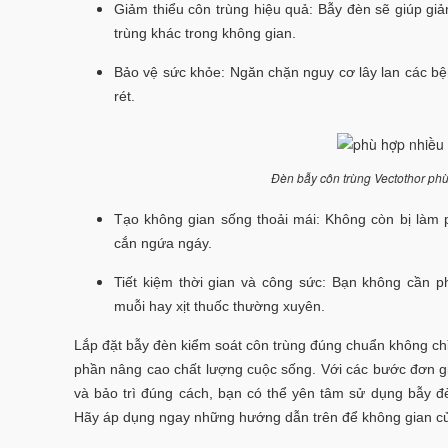
Giảm thiểu côn trùng hiệu quả: Bẫy đèn sẽ giúp giả
trùng khác trong không gian.
Bảo vệ sức khỏe: Ngăn chặn nguy cơ lây lan các bện
rét.
Đèn bẫy côn trùng Vectothor phù
Tạo không gian sống thoải mái: Không còn bị làm 
cắn ngứa ngáy.
Tiết kiệm thời gian và công sức: Bạn không cần 
muỗi hay xịt thuốc thường xuyên.
Lắp đặt bẫy đèn kiểm soát côn trùng đúng chuẩn không ch
phần nâng cao chất lượng cuộc sống. Với các bước đơn giản 
và bảo trì đúng cách, bạn có thể yên tâm sử dụng bẫy đ
Hãy áp dụng ngay những hướng dẫn trên để không gian của