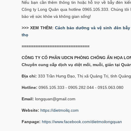
Nếu bạn cần thêm thông tin hoặc hỗ trợ về bẫy đèn kiểm
Công ty Long Quân qua hotline 0965.105.333. Chúng tôi 
bảo vệ sức khỏe và không gian sống!
>>> XEM THÊM:
Cách bảo dưỡng và vệ sinh đèn bẫy 
thọ
=============================
CÔNG TY CỔ PHẦN UDCN PHÒNG CHỐNG ẨN HỌA LO
Chuyên cung cấp dịch vụ diệt mối, muỗi, gián tại Quả
Địa chỉ:
333 Trần Hưng Đạo, Thị xã Quảng Trị, tỉnh Quảng
Hotline:
0965.105.333 - 0905.282.044 - 0915.063.080
Email:
longquan@gmail.com
Website:
https://dietmoilq.com
Fanpage:
https://www.facebook.com/dietmoilongquan