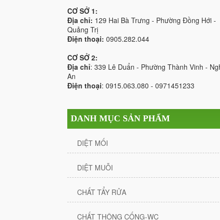
CƠ SỞ 1:
Địa chỉ:
129 Hai Bà Trưng - Phường Đồng Hới -
Quảng Trị
Điện thoại:
0905.282.044
CƠ SỞ 2:
Địa chỉ
: 339 Lê Duẩn - Phường Thành Vinh - Ng
An
Điện thoại
: 0915.063.080 - 0971451233
DANH MỤC SẢN PHẨM
DIỆT MỐI
DIỆT MUỖI
CHẤT TẨY RỬA
CHẤT THÔNG CỐNG-WC