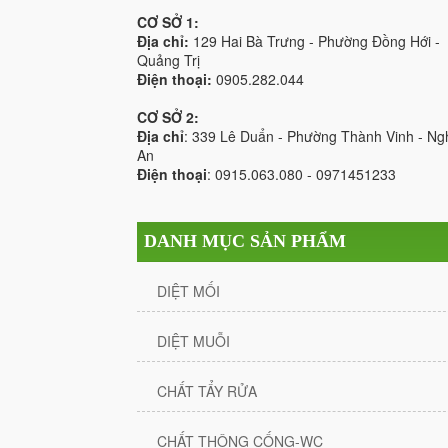
CƠ SỞ 1:
Địa chỉ:
129 Hai Bà Trưng - Phường Đồng Hới -
Quảng Trị
Điện thoại:
0905.282.044
CƠ SỞ 2:
Địa chỉ
: 339 Lê Duẩn - Phường Thành Vinh - Ng
An
Điện thoại
: 0915.063.080 - 0971451233
DANH MỤC SẢN PHẨM
DIỆT MỐI
DIỆT MUỖI
CHẤT TẨY RỬA
CHẤT THÔNG CỐNG-WC