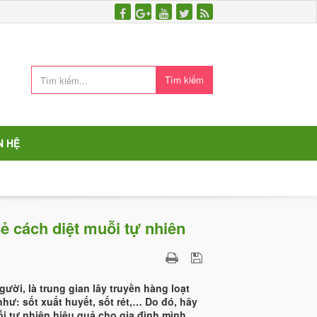
Tìm kiếm
N HỆ
sẻ cách diệt muỗi tự nhiên
gười, là trung gian lây truyền hàng loạt
hư: sốt xuất huyết, sốt rét,… Do đó, hãy
ỗi tự nhiên hiệu quả cho gia đình mình