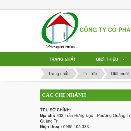
CÔNG TY CỔ PH
TRANG NHẤT
GIỚI THIỆU
▼
Trang nhất
Tin Tức
Diệt muỗi
CÁC CHI NHÁNH
TRỤ SỞ CHÍNH:
Địa chỉ:
333 Trần Hưng Đạo - Phường Quảng Trị
Quảng Trị
Điện thoại:
0965.105.333