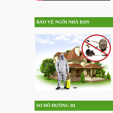
BẢO VỆ NGÔI NHÀ BẠN
SƠ ĐỒ ĐƯỜNG ĐI