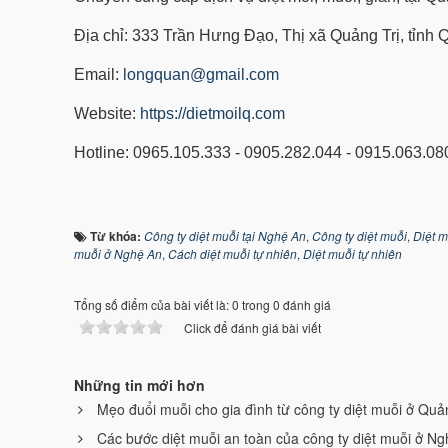
Địa chỉ: 333 Trần Hưng Đạo, Thị xã Quảng Trị, tỉnh 
Email:
longquan@gmail.com
Website:
https://dietmoilq.com
Hotline: 0965.105.333 - 0905.282.044 - 0915.063.08
Từ khóa:
Công ty diệt muỗi tại Nghệ An
,
Công ty diệt muỗi
,
Diệt m
muỗi ở Nghệ An
,
Cách diệt muỗi tự nhiên
,
Diệt muỗi tự nhiên
Tổng số điểm của bài viết là: 0 trong 0 đánh giá
Click để đánh giá bài viết
Những tin mới hơn
Mẹo đuổi muỗi cho gia đình từ công ty diệt muỗi ở Quả
Các bước diệt muỗi an toàn của công ty diệt muỗi ở Ng