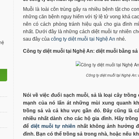
Muỗi là loài côn trùng gây ra nhiều bệnh tật cho con
những căn bệnh nguy hiểm với tỷ lệ tử vong khá cao 
nên có cách phòng tránh hiệu quả cho gia đình m
nhất. Dưới đây là những cách diệt muỗi tự nhiên cho
sau đây của
công ty diệt muỗi tại Nghệ An
nhé.
hệ
Công ty diệt muỗi tại Nghệ An: diệt muỗi bằng sả
Công ty diệt muỗi tại Nghệ An: 
Nói về việc đuổi sạch muỗi, sả là loại cây trồn
mạnh của nó lấn át những mùi xung quanh kh
trồng sả và cả khu vực gần đó. Đây cũng là c
nhiều nhất dành cho các hộ gia đình. Hãy trồn
để
diệt muỗi tự nhiên
nhất không ảnh hưởng đế
đình. Bạn có thể trồng sả trong nhà, hoặc nếu 