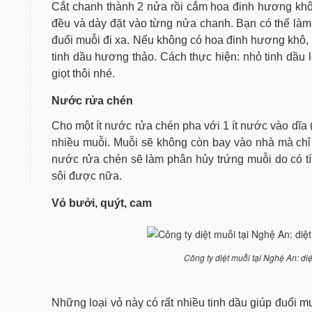
Cắt chanh thành 2 nửa rồi cắm hoa đinh hương khô
đều và dày đặt vào từng nửa chanh. Bạn có thể làm
đuổi muỗi đi xa. Nếu không có hoa đinh hương khô, 
tinh dầu hương thảo. Cách thực hiện: nhỏ tinh dầu 
giọt thôi nhé.
Nước rửa chén
Cho một ít nước rửa chén pha với 1 ít nước vào dĩa 
nhiều muỗi. Muỗi sẽ không còn bay vào nhà mà chỉ
nước rửa chén sẽ làm phân hủy trứng muỗi do có tí
sôi được nữa.
Vỏ bưởi, quýt, cam
Công ty diệt muỗi tại Nghệ An: d
Những loại vỏ này có rất nhiều tinh dầu giúp đuổi m