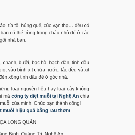
o, tía tô, húng quế, cúc vạn thọ
…
đều có
 bạn có thể trồng trong chậu nhỏ để ở các
gôi nhà bạn.
, chanh, bưởi, bạc hà, bạch đàn, tinh dầu
iọt vào bình xịt chứa nước, lắc đều và xịt
đèn xông tinh dầu để ở góc nhà.
ững loại nguyên liệu hay loại cây không
gì mà
công ty diệt muỗi tại Nghệ An
chia
t muỗi của mình. Chúc bạn thành công!
ệt muỗi hiệu quả bằng rau thơm
ỌA LONG QUÂN
uảng Bình, Quảng Trị, Nghệ An