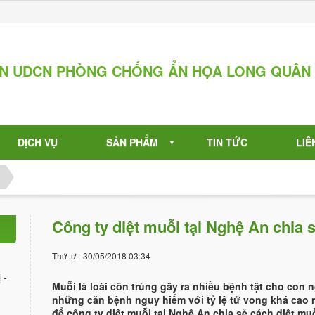
ẦN UDCN PHÒNG CHỐNG ẨN HỌA LONG QUÂN
DỊCH VỤ
SẢN PHẨM
TIN TỨC
LIÊ
▼
Công ty diệt muỗi tại Nghệ An chia 
Thứ tư - 30/05/2018 03:34
 -
Muỗi là loài côn trùng gây ra nhiều bệnh tật cho con n
những căn bệnh nguy hiểm với tỷ lệ tử vong khá cao n
để công ty diệt muỗi tại Nghệ An chia sẻ cách diệt mu