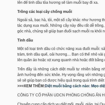
lên để tinh dầu tỏa hương sẽ làm muỗi bay đi xa.
Trồng các loại cây chống muỗi
Ngoài sả, bạc hà, tỏi, một số cây khác như hương thả
tác dụng xua muối. Những cây này đều rất dễ trồng,
góc nhà, chúng sẽ giúp bạn đuổi sạch muỗi ra khỏi n
Tinh dầu
Một số loại tinh dầu có chức năng xua đuổi muỗi: sả
tràm, tinh dầu quế, oải hương
…
Bạn có thể nhỏ vài g
lên quần áo hoặc xịt xung quanh nhà hoặc đốt bằng 
Trên đây là những cách diệt muỗi tự nhiên bằng nh
ảnh hưởng đến sức khỏe. Hy vọng rằng với những 
sẻ sẽ giúp bạn có được hiệu quả trong quá trình diệ
>>>XEM THÊM:
Diệt muỗi bằng cách nào: Mẹo di
CÔNG TY CỔ PHẦN UDCN PHÒNG CHỐNG ẨN H
Chuyên cung cấp dịch vụ diệt mối, muỗi, gián, tại Q