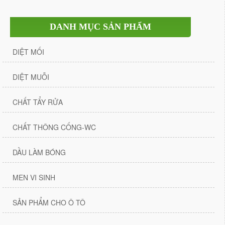
DANH MỤC SẢN PHẨM
DIỆT MỐI
DIỆT MUỖI
CHẤT TẨY RỬA
CHẤT THÔNG CỐNG-WC
DẦU LÀM BÓNG
MEN VI SINH
SẢN PHẨM CHO Ô TÔ