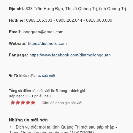
Địa chỉ:
333 Trần Hưng Đạo, Thị xã Quảng Trị, tỉnh Quảng Trị
Hotline:
0965.105.333 - 0905.282.044 - 0915.063.080
Email:
longquan@gmail.com
Website:
https://dietmoilq.com
Fanpage:
https://www.facebook.com/dietmoilongquan
Từ khóa:
dịch vụ diệt mối
Tổng số điểm của bài viết là: 5 trong 1 đánh giá
Xếp hạng:
5
-
1
phiếu bầu
Click để đánh giá bài viết
Những tin mới hơn
Dịch vụ diệt mối tại tỉnh Quảng Trị mới sau sáp nhập -
Long Quân tiên phong phục vụ
(11/07/2025)