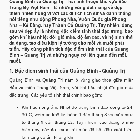
Quảng Bình và Quảng Trị – hai tỉnh thuộc khu vực Bắc
Trung Bộ Việt Nam – là những vùng đất mang vẻ đẹp
thiên nhiên hùng vĩ với các di tích lịch sử và danh thắng
nổi tiếng như động Phong Nha, Vườn Quốc gia Phong
Nha – Kẻ Bàng, hay Thành Cổ Quảng Trị. Tuy nhiên, đằng
sau vẻ đẹp ấy là những đặc điểm sinh thái đặc trưng, bao
gồm khí hậu nhiệt đới gió mùa, độ ẩm cao, và hệ sinh thái
đa dạng, tạo điều kiện lý tưởng cho mối và muỗi phát
triển. Hãy cùng phân tích đặc điểm sinh thái của Quảng
Bình – Quảng Trị và những nguy cơ liên quan đến mối,
muỗi.
1. Đặc điểm sinh thái của Quảng Bình - Quảng Trị
Quảng Bình và Quảng Trị nằm ở vùng giao thoa giữa miền
Bắc và miền Trung Việt Nam, với khí hậu nhiệt đới gió mùa
đặc trưng. Các yếu tố sinh thái chính bao gồm:
Khí hậu nóng ẩm: Nhiệt độ trung bình dao động từ 24-
30°C, với mùa khô từ tháng 1 đến tháng 8 và mùa mưa
từ tháng 9 đến tháng 12. Tuy nhiên, vào tháng 6 như
hiện nay, các đợt mưa trái mùa đã bắt đầu xuất hiện,
làm tăng độ ẩm không khí.