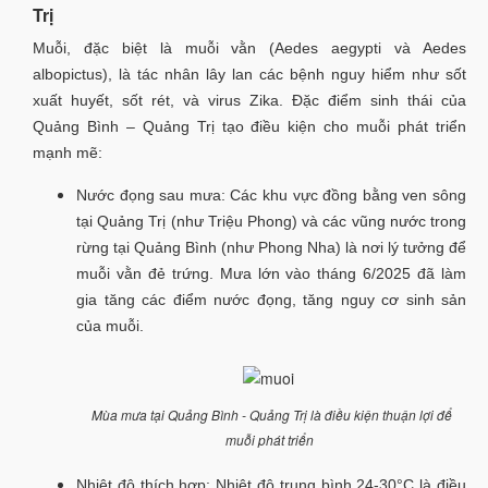
Trị
Muỗi, đặc biệt là muỗi vằn (Aedes aegypti và Aedes
albopictus), là tác nhân lây lan các bệnh nguy hiểm như sốt
xuất huyết, sốt rét, và virus Zika. Đặc điểm sinh thái của
Quảng Bình – Quảng Trị tạo điều kiện cho muỗi phát triển
mạnh mẽ:
Nước đọng sau mưa: Các khu vực đồng bằng ven sông
tại Quảng Trị (như Triệu Phong) và các vũng nước trong
rừng tại Quảng Bình (như Phong Nha) là nơi lý tưởng để
muỗi vằn đẻ trứng. Mưa lớn vào tháng 6/2025 đã làm
gia tăng các điểm nước đọng, tăng nguy cơ sinh sản
của muỗi.
Mùa mưa tại Quảng Bình - Quảng Trị là điều kiện thuận lợi để
muỗi phát triển
Nhiệt độ thích hợp: Nhiệt độ trung bình 24-30°C là điều