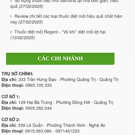
Sử dụng thuốc diệt mối Samurai tại nhà đơn giản, hiệu
quả
(27/02/2025)
Review chi tiết các loại thuốc diệt mối hiệu quả nhất hiện
nay
(27/02/2025)
Thuốc diệt mối Regent - “Vũ khí” diệt mối lợi hại
(13/02/2025)
CÁC CHI NHÁNH
TRỤ SỞ CHÍNH:
Địa chỉ:
333 Trần Hưng Đạo - Phường Quảng Trị - Quảng Trị
Điện thoại:
0965.105.333
CƠ SỞ 1:
Địa chỉ:
129 Hai Bà Trưng - Phường Đồng Hới - Quảng Trị
Điện thoại:
0905.282.044
CƠ SỞ 2:
Địa chỉ
: 339 Lê Duẩn - Phường Thành Vinh - Nghệ An
Điện thoại
: 0915.063.080 - 0971451233