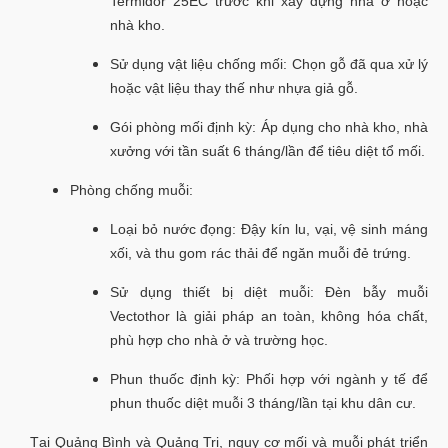
Termidor 25EC trước khi xây dựng nhà ở hoặc
nhà kho.
Sử dụng vật liệu chống mối: Chọn gỗ đã qua xử lý
hoặc vật liệu thay thế như nhựa giả gỗ.
Gói phòng mối định kỳ: Áp dụng cho nhà kho, nhà
xưởng với tần suất 6 tháng/lần để tiêu diệt tổ mối.
Phòng chống muỗi:
Loại bỏ nước đọng: Đậy kín lu, vại, vệ sinh máng
xối, và thu gom rác thải để ngăn muỗi đẻ trứng.
Sử dụng thiết bị diệt muỗi: Đèn bẫy muỗi
Vectothor là giải pháp an toàn, không hóa chất,
phù hợp cho nhà ở và trường học.
Phun thuốc định kỳ: Phối hợp với ngành y tế để
phun thuốc diệt muỗi 3 tháng/lần tại khu dân cư.
Tại Quảng Bình và Quảng Trị, nguy cơ mối và muỗi phát triển