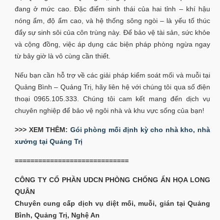
đang ở mức cao. Đặc điểm sinh thái của hai tỉnh – khí hậu
nóng ẩm, độ ẩm cao, và hệ thống sông ngòi – là yếu tố thúc
đẩy sự sinh sôi của côn trùng này. Để bảo vệ tài sản, sức khỏe
và cộng đồng, việc áp dụng các biện pháp phòng ngừa ngay
từ bây giờ là vô cùng cần thiết.
Nếu bạn cần hỗ trợ về các giải pháp kiểm soát mối và muỗi tại
Quảng Bình – Quảng Trị, hãy liên hệ với chúng tôi qua số điện
thoại 0965.105.333. Chúng tôi cam kết mang đến dịch vụ
chuyên nghiệp để bảo vệ ngôi nhà và khu vực sống của bạn!
>>> XEM THÊM:
Gói phòng mối định kỳ cho nhà kho, nhà
xưởng tại Quảng Trị
=============================
CÔNG TY CỔ PHẦN UDCN PHÒNG CHỐNG ẨN HỌA LONG
QUÂN
Chuyên cung cấp dịch vụ diệt mối, muỗi, gián tại Quảng
Bình, Quảng Trị, Nghệ An