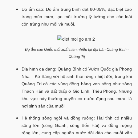
Độ ẩm cao: Độ ẩm trung bình đạt 80-85%, đặc biệt cao
trong mùa mưa, tạo môi trường lý tưởng cho các loài
côn trùng như mối và muỗi.
Độ ẩm cao khiến mối xuất hiện nhiều tại địa bàn Quảng Bình -
Quảng Trị
Địa hình đa dạng: Quảng Bình có Vườn Quốc gia Phong
Nha – Kẻ Bàng với hệ sinh thái rừng nhiệt đới, trong khi
Quảng Trị có các vùng đồng bằng ven sông như sông
Thạch Hãn và đất thấp ở Gio Linh, Triệu Phong. Những
khu vực này thường xuyên có nước đọng sau mưa, là
nơi sinh sản của muỗi.
Hệ thống sông ngòi và đồng ruộng: Hai tỉnh có nhiều
sông lớn (sông Gianh, sông Bến Hải) và đồng ruộng
rộng lớn, cung cấp nguồn nước dồi dào cho muỗi vằn