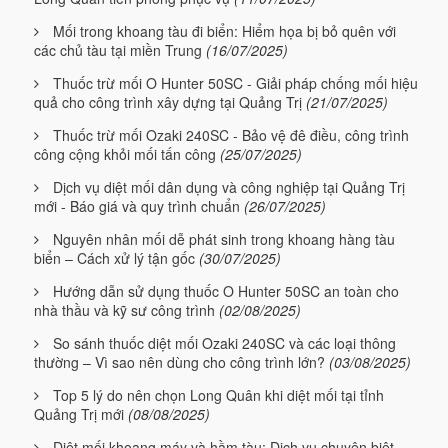
Mối trong khoang tàu đi biển: Hiểm họa bị bỏ quên với
các chủ tàu tại miền Trung
(16/07/2025)
Thuốc trừ mối O Hunter 50SC - Giải pháp chống mối hiệu
quả cho công trình xây dựng tại Quảng Trị
(21/07/2025)
Thuốc trừ mối Ozaki 240SC - Bảo vệ đê điều, công trình
công cộng khỏi mối tấn công
(25/07/2025)
Dịch vụ diệt mối dân dụng và công nghiệp tại Quảng Trị
mới - Báo giá và quy trình chuẩn
(26/07/2025)
Nguyên nhân mối dễ phát sinh trong khoang hàng tàu
biển – Cách xử lý tận gốc
(30/07/2025)
Hướng dẫn sử dụng thuốc O Hunter 50SC an toàn cho
nhà thầu và kỹ sư công trình
(02/08/2025)
So sánh thuốc diệt mối Ozaki 240SC và các loại thông
thường – Vì sao nên dùng cho công trình lớn?
(03/08/2025)
Top 5 lý do nên chọn Long Quân khi diệt mối tại tỉnh
Quảng Trị mới
(08/08/2025)
Diệt mối khoang máy và hầm tàu: Dịch vụ chuyên biệt