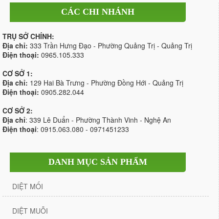
CÁC CHI NHÁNH
TRỤ SỞ CHÍNH:
Địa chỉ:
333 Trần Hưng Đạo - Phường Quảng Trị - Quảng Trị
Điện thoại:
0965.105.333
CƠ SỞ 1:
Địa chỉ:
129 Hai Bà Trưng - Phường Đồng Hới - Quảng Trị
Điện thoại:
0905.282.044
CƠ SỞ 2:
Địa chỉ
: 339 Lê Duẩn - Phường Thành Vinh - Nghệ An
Điện thoại
: 0915.063.080 - 0971451233
DANH MỤC SẢN PHẨM
DIỆT MỐI
DIỆT MUỖI