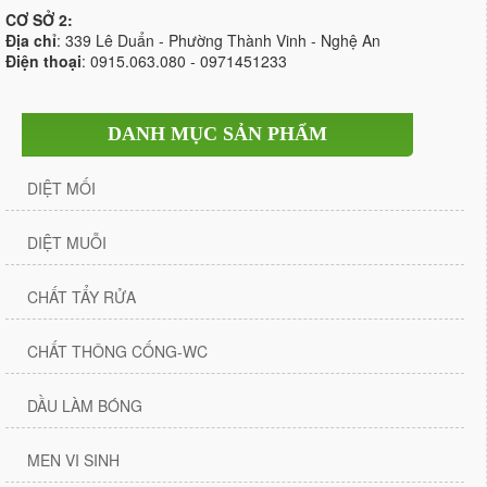
CƠ SỞ 2:
Địa chỉ
: 339 Lê Duẩn - Phường Thành Vinh - Nghệ An
Điện thoại
: 0915.063.080 - 0971451233
DANH MỤC SẢN PHẨM
DIỆT MỐI
DIỆT MUỖI
CHẤT TẨY RỬA
CHẤT THÔNG CỐNG-WC
DẦU LÀM BÓNG
MEN VI SINH