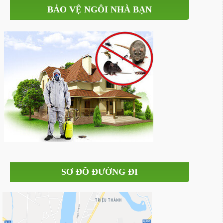
BẢO VỆ NGÔI NHÀ BẠN
SƠ ĐỒ ĐƯỜNG ĐI