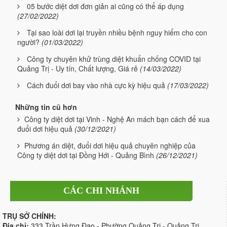
05 bước diệt dơi đơn giản ai cũng có thể áp dụng
(27/02/2022)
Tại sao loài dơi lại truyền nhiều bệnh nguy hiểm cho con
người?
(01/03/2022)
Công ty chuyên khử trùng diệt khuẩn chống COVID tại
Quảng Trị - Uy tín, Chất lượng, Giá rẻ
(14/03/2022)
Cách đuổi dơi bay vào nhà cực kỳ hiệu quả
(17/03/2022)
Những tin cũ hơn
Công ty diệt dơi tại Vinh - Nghệ An mách bạn cách để xua
đuổi dơi hiệu quả
(30/12/2021)
Phương án diệt, đuổi dơi hiệu quả chuyên nghiệp của
Công ty diệt dơi tại Đồng Hới - Quảng Bình
(26/12/2021)
CÁC CHI NHÁNH
TRỤ SỞ CHÍNH:
Địa chỉ:
333 Trần Hưng Đạo - Phường Quảng Trị - Quảng Trị