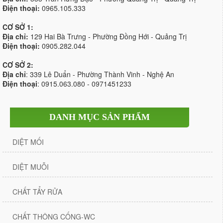
Điện thoại:
0965.105.333
CƠ SỞ 1:
Địa chỉ:
129 Hai Bà Trưng - Phường Đồng Hới - Quảng Trị
Điện thoại:
0905.282.044
CƠ SỞ 2:
Địa chỉ
: 339 Lê Duẩn - Phường Thành Vinh - Nghệ An
Điện thoại
: 0915.063.080 - 0971451233
DANH MỤC SẢN PHẨM
DIỆT MỐI
DIỆT MUỖI
CHẤT TẨY RỬA
CHẤT THÔNG CỐNG-WC