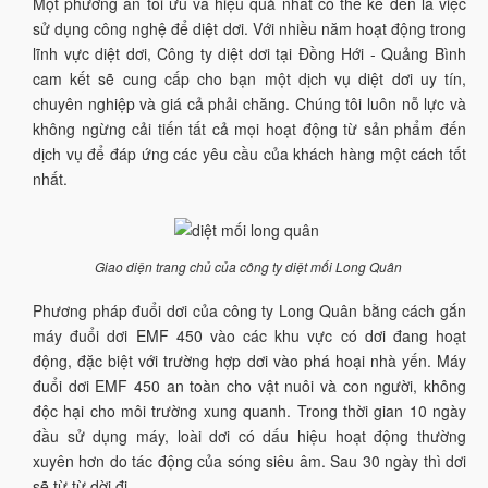
Một phương án tối ưu và hiệu quả nhất có thể kể đến là việc
sử dụng công nghệ để diệt dơi. Với nhiều năm hoạt động trong
lĩnh vực diệt dơi, Công ty diệt dơi tại Đồng Hới - Quảng Bình
cam kết sẽ cung cấp cho bạn một dịch vụ diệt dơi uy tín,
chuyên nghiệp và giá cả phải chăng. Chúng tôi luôn nỗ lực và
không ngừng cải tiến tất cả mọi hoạt động từ sản phẩm đến
dịch vụ để đáp ứng các yêu cầu của khách hàng một cách tốt
nhất.
Giao diện trang chủ của công ty diệt mối Long Quân
Phương pháp đuổi dơi của công ty Long Quân bằng cách gắn
máy đuổi dơi EMF 450 vào các khu vực có dơi đang hoạt
động, đặc biệt với trường hợp dơi vào phá hoại nhà yến. Máy
đuổi dơi EMF 450 an toàn cho vật nuôi và con người, không
độc hại cho môi trường xung quanh. Trong thời gian 10 ngày
đầu sử dụng máy, loài dơi có dấu hiệu hoạt động thường
xuyên hơn do tác động của sóng siêu âm. Sau 30 ngày thì dơi
sẽ từ từ dời đi.