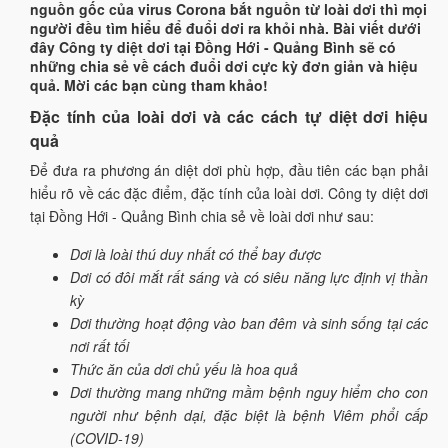
nguồn gốc của virus Corona bắt nguồn từ loài dơi thì mọi
người đều tìm hiểu để đuổi dơi ra khỏi nhà. Bài viết dưới
đây Công ty diệt dơi tại Đồng Hới - Quảng Bình sẽ có
những chia sẻ về cách đuổi dơi cực kỳ đơn giản và hiệu
quả. Mời các bạn cùng tham khảo!
Đặc tính của loài dơi và các cách tự diệt dơi hiệu
quả
Để đưa ra phương án diệt dơi phù hợp, đầu tiên các bạn phải
hiểu rõ về các đặc điểm, đặc tính của loài dơi. Công ty diệt dơi
tại Đồng Hới - Quảng Bình chia sẻ về loài dơi như sau:
Dơi là loài thú duy nhất có thể bay được
Dơi có đôi mắt rất sáng và có siêu năng lực định vị thần
kỳ
Dơi thường hoạt động vào ban đêm và sinh sống tại các
nơi rất tối
Thức ăn của dơi chủ yếu là hoa quả
Dơi thường mang những mầm bệnh nguy hiểm cho con
người như bệnh dại, đặc biệt là bệnh Viêm phổi cấp
(COVID-19)