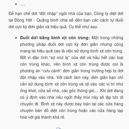
….
Để hạn chế dơi “đột nhập” ngôi nhà của bạn, Công ty diệt dơi
tại Đồng Hới - Quảng bình chia sẻ đến bạn các cách tự đuổi
dơi cực kỳ đơn giản và hiệu quả. Cụ thể như sau:
Đuổi dơi bằng bình xịt côn trùng:
Một trong những
phương pháp đuổi dơi cực kỳ đơn giản nhưng cũng
mang lại hiệu quả cao là việc sử dụng bình xịt côn trùng.
Bởi vì đặc tính “sợ mùi lạ” của dơi và hầu hết các loại
côn trùng khác, nên bình xịt côn trùng được coi là
phương án “cứu cánh” đơn giản trong trường hợp bị dơi
đột nhập vào nhà. Với cách làm này, đơn giản bạn chỉ
cần sử dụng bình xịt côn trùng và xịt vào các vị trí như
ống khói, cửa sổ nhà, các gốc thông gió,... Khi dơi đang
có ý định vào nhà nếu ngửi thấy mùi này sẽ lập tức di
chuyển đi. Bình xịt này được bày bán tại các cửa hàng
chuyên bán đồ diệt côn trùng hoặc các cửa hàng tạp
hóa với giá thành khá rẻ.