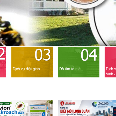
Dịch vụ diệt gián
Dò tìm tổ mối
Dịch v
Vinh 