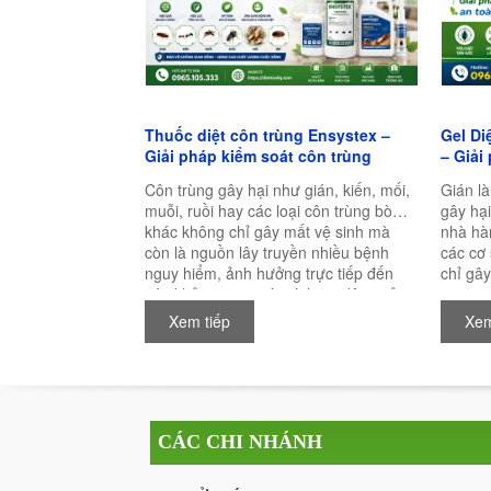
Thuốc diệt côn trùng Ensystex –
Gel Di
Giải pháp kiểm soát côn trùng
– Giải
chuyên nghiệp, hiệu quả lâu dài
toàn v
Côn trùng gây hại như gián, kiến, mối,
Gián là
muỗi, ruồi hay các loại côn trùng bò
gây hại
khác không chỉ gây mất vệ sinh mà
nhà hà
còn là nguồn lây truyền nhiều bệnh
các cơ
nguy hiểm, ảnh hưởng trực tiếp đến
chỉ gây
sức khỏe con người và hoạt động sản
trung g
xuất kinh doanh. Chính vì vậy, việc lựa
nấm mố
Xem tiếp
Xem
chọn một loại thuốc diệt côn trùng chất
con ngư
lượng, an toàn và có hiệu quả lâu dài là
một sả
điều vô cùng quan trọng.
toàn và
của nh
CÁC CHI NHÁNH