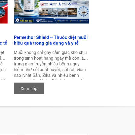
Permethor Shield – Thuốc diệt muỗi
c tế
hiệu quả trong gia dụng và y tế
iệt
Muỗi không chỉ gây cảm giác khó chịu
MA
trong sinh hoạt hằng ngày mà còn là
tế
trung gian truyền nhiều bệnh nguy
ịch
hiểm như sốt xuất huyết, sốt rét, viêm
não Nhật Bản, Zika và nhiều bệnh
 Hội
truyền nhiễm khác. Đặc biệt trong điều
,
kiện khí hậu nóng ẩm của Việt Nam,
Xem tiếp
muỗi có thể sinh sản quanh năm, khiến
nhu cầu kiểm soát muỗi ngày càng trở
nên cấp thiết.