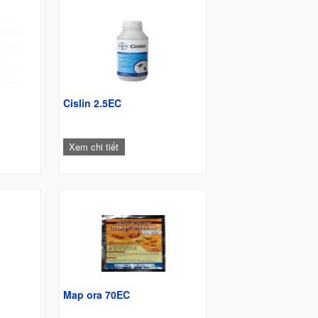
W
Cislin 2.5EC
Xem chi tiết
Map ora 70EC