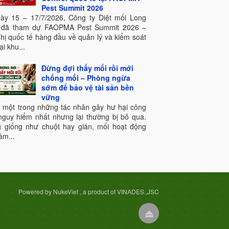
Pest Summit 2026
ày 15 – 17/7/2026, Công ty Diệt mối Long
 đã tham dự FAOPMA Pest Summit 2026 –
ghị quốc tế hàng đầu về quản lý và kiểm soát
ại khu...
Đừng đợi thấy mối rồi mới
chống mối – Phòng ngừa
sớm để bảo vệ tài sản bền
vững
à một trong những tác nhân gây hư hại công
 nguy hiểm nhất nhưng lại thường bị bỏ qua.
 giống như chuột hay gián, mối hoạt động
ầm...
Powered by NukeViet , a product of VINADES.,JSC