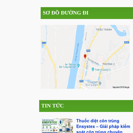
SƠ ĐỒ ĐƯỜNG ĐI
TIN TỨC
Thuốc diệt côn trùng
Ensystex – Giải pháp kiểm
soát côn trùng chuyên