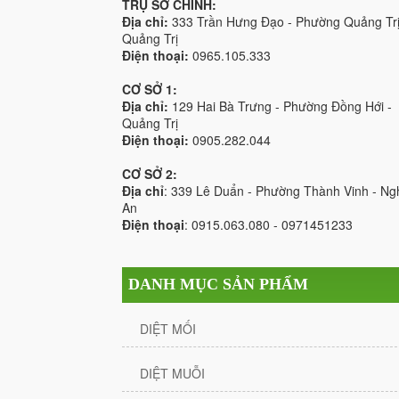
TRỤ SỞ CHÍNH:
Địa chỉ:
333 Trần Hưng Đạo - Phường Quảng Trị
Quảng Trị
Điện thoại:
0965.105.333
CƠ SỞ 1:
Địa chỉ:
129 Hai Bà Trưng - Phường Đồng Hới -
Quảng Trị
Điện thoại:
0905.282.044
CƠ SỞ 2:
Địa chỉ
: 339 Lê Duẩn - Phường Thành Vinh - Ng
An
Điện thoại
: 0915.063.080 - 0971451233
DANH MỤC SẢN PHẨM
DIỆT MỐI
DIỆT MUỖI