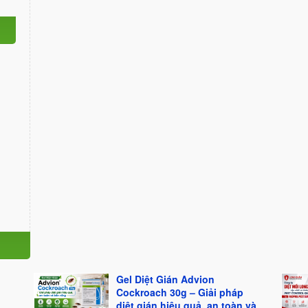
Gel Diệt Gián Advion
Cockroach 30g – Giải pháp
diệt gián hiệu quả, an toàn và