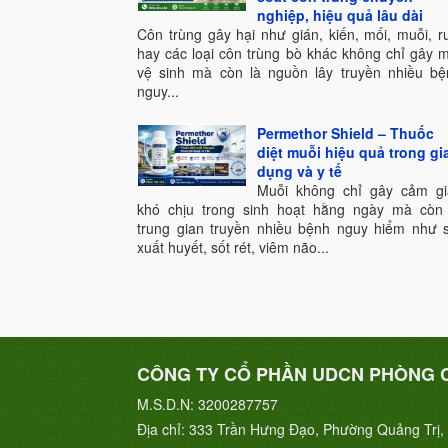
nghiệp, hiệu quả lâu dài
Côn trùng gây hại như gián, kiến, mối, muỗi, r
hay các loại côn trùng bò khác không chỉ gây 
vệ sinh mà còn là nguồn lây truyền nhiều bệ
nguy...
Permethor Shield – Thuốc
diệt muỗi hiệu quả trong gi
dụng và y tế
Muỗi không chỉ gây cảm gi
khó chịu trong sinh hoạt hằng ngày mà còn 
trung gian truyền nhiều bệnh nguy hiểm như s
xuất huyết, sốt rét, viêm não...
CÔNG TY CỔ PHẦN UDCN PHÒNG 
M.S.D.N: 3200287757
Địa chỉ:
333 Trần Hưng Đạo, Phường Quảng Trị, 