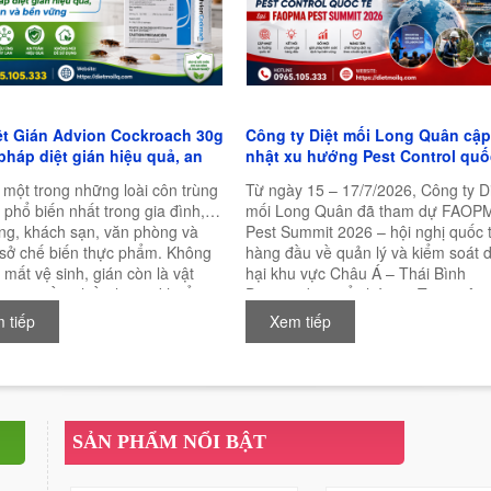
ệt Gián Advion Cockroach 30g
Công ty Diệt mối Long Quân cập
 pháp diệt gián hiệu quả, an
nhật xu hướng Pest Control quố
à bền vững
tại FAOPMA Pest Summit 2026
 một trong những loài côn trùng
Từ ngày 15 – 17/7/2026, Công ty D
 phổ biến nhất trong gia đình,
mối Long Quân đã tham dự FAOP
ng, khách sạn, văn phòng và
Pest Summit 2026 – hội nghị quốc 
 sở chế biến thực phẩm. Không
hàng đầu về quản lý và kiểm soát d
 mất vệ sinh, gián còn là vật
hại khu vực Châu Á – Thái Bình
ian truyền nhiều loại vi khuẩn,
Dương, được tổ chức tại Trung tâm
c và mầm bệnh nguy hiểm cho
nghị Quốc tế New Zealand (NZICC)
 tiếp
Xem tiếp
ời. Chính vì vậy, việc lựa chọn
Auckland, New Zealand.
n phẩm diệt gián hiệu quả, an
 lâu dài luôn là mối quan tâm
iều người.
SẢN PHẨM NỔI BẬT