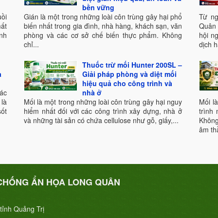
bền vững
uồi
Gián là một trong những loài côn trùng gây hại phổ
Từ ng
mất
biến nhất trong gia đình, nhà hàng, khách sạn, văn
Quân
nh
phòng và các cơ sở chế biến thực phẩm. Không
hội n
chỉ...
dịch h
Thuốc trừ mối Hunter 200SL –
a
Giải pháp phòng và diệt mối
hiệu quả cho công trình và
ác
nhà ở
là
Mối là một trong những loài côn trùng gây hại nguy
Mối l
ốt
hiểm nhất đối với các công trình xây dựng, nhà ở
trình
và những tài sản có chứa cellulose như gỗ, giấy,...
Không
âm th
CHỐNG ẨN HỌA LONG QUÂN
tỉnh Quảng Trị