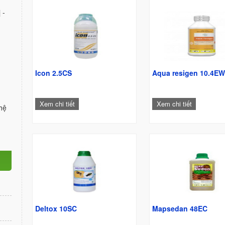
 -
Icon 2.5CS
Aqua resigen 10.4E
Xem chi tiết
Xem chi tiết
hệ
Deltox 10SC
Mapsedan 48EC