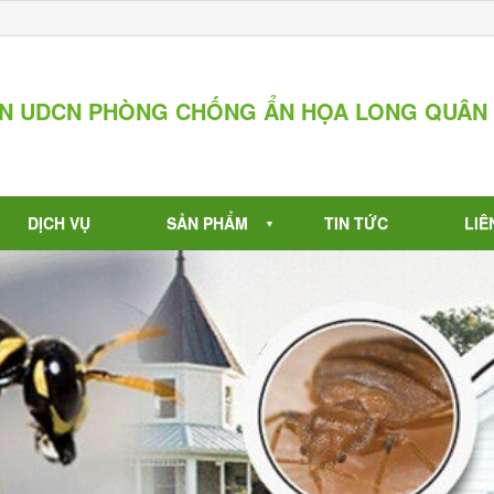
ẦN UDCN PHÒNG CHỐNG ẨN HỌA LONG QUÂN
DỊCH VỤ
SẢN PHẨM
TIN TỨC
LIÊ
▼