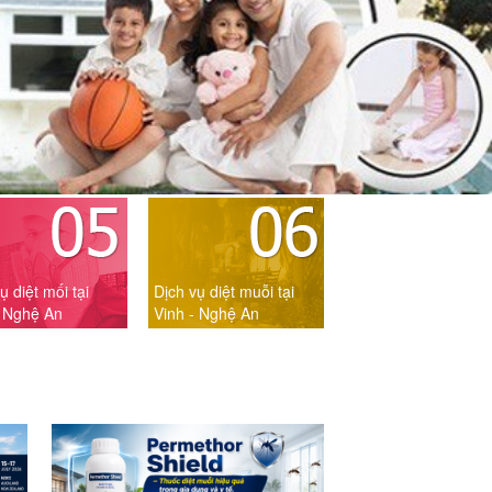
ụ diệt mối tại
Dịch vụ diệt muỗi tại
- Nghệ An
Vinh - Nghệ An