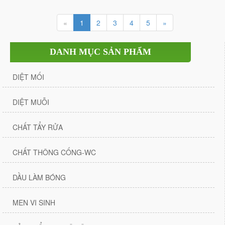
«
1
2
3
4
5
»
DANH MỤC SẢN PHẨM
DIỆT MỐI
DIỆT MUỖI
CHẤT TẨY RỬA
CHẤT THÔNG CỐNG-WC
DẦU LÀM BÓNG
MEN VI SINH