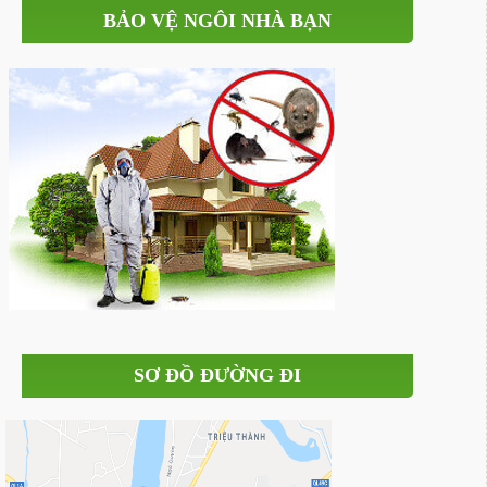
BẢO VỆ NGÔI NHÀ BẠN
SƠ ĐỒ ĐƯỜNG ĐI