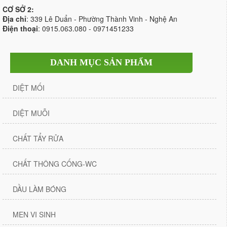
CƠ SỞ 2:
Địa chỉ
: 339 Lê Duẩn - Phường Thành Vinh - Nghệ An
Điện thoại
: 0915.063.080 - 0971451233
DANH MỤC SẢN PHẨM
DIỆT MỐI
DIỆT MUỖI
CHẤT TẨY RỬA
CHẤT THÔNG CỐNG-WC
DẦU LÀM BÓNG
MEN VI SINH