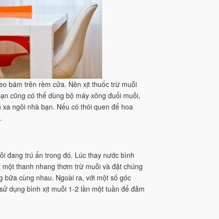
eo bám trên rèm cửa. Nên xịt thuốc trừ muỗi
bạn cũng có thể dùng bộ máy xông đuổi muỗi,
 xa ngôi nhà bạn. Nếu có thói quen để hoa
.
i đang trú ẩn trong đó. Lúc thay nước bình
t một thanh nhang thơm trừ muỗi và đặt chúng
g bữa cùng nhau. Ngoài ra, với một số góc
 sử dụng bình xịt muỗi 1-2 lần một tuần để đảm