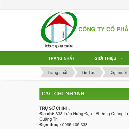
CÔNG TY CỔ PH
TRANG NHẤT
GIỚI THIỆU
▼
Trang nhất
Tin Tức
Diệt muỗi
CÁC CHI NHÁNH
TRỤ SỞ CHÍNH:
Địa chỉ:
333 Trần Hưng Đạo - Phường Quảng Trị
Quảng Trị
Điện thoại:
0965.105.333