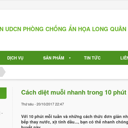
ẦN UDCN PHÒNG CHỐNG ẨN HỌA LONG QUÂN
DỊCH VỤ
SẢN PHẨM
TIN TỨC
LIÊ
▼
Cách diệt muỗi nhanh trong 10 phút
Thứ sáu - 20/10/2017 22:47
 -
Với 10 phút mỗi tuần và những cách thức đơn giản nh
bếp thay nước, xịt tinh dầu..., bạn có thể nhanh chóng
huyết này.