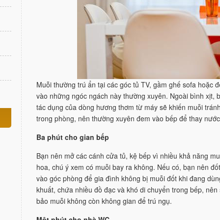
Muỗi thường trú ẩn tại các góc tủ TV, gầm ghế sofa hoặc đ
vào những ngóc ngách này thường xuyên. Ngoài bình xịt, 
tác dụng của dòng hương thơm từ máy sẽ khiến muỗi tránh
trong phòng, nên thường xuyên đem vào bếp để thay nước
Ba phút cho gian bếp
Bạn nên mở các cánh cửa tủ, kệ bếp vì nhiều khả năng muỗ
hoa, chú ý xem có muỗi bay ra không. Nếu có, bạn nên đố
vào góc phòng để gia đình không bị muỗi đốt khi đang dùn
khuất, chứa nhiều đồ đạc và khó di chuyển trong bếp, nên
bảo muỗi không còn không gian để trú ngụ.
Một phút cho nhà WC