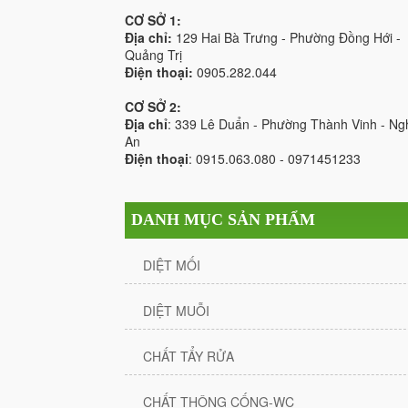
CƠ SỞ 1:
Địa chỉ:
129 Hai Bà Trưng - Phường Đồng Hới -
Quảng Trị
Điện thoại:
0905.282.044
CƠ SỞ 2:
Địa chỉ
: 339 Lê Duẩn - Phường Thành Vinh - Ng
An
Điện thoại
: 0915.063.080 - 0971451233
DANH MỤC SẢN PHẨM
DIỆT MỐI
DIỆT MUỖI
CHẤT TẨY RỬA
CHẤT THÔNG CỐNG-WC