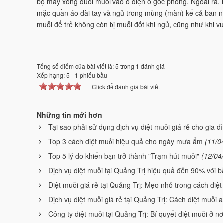
bộ máy xông đuổi muỗi vào ổ điện ở góc phòng. Ngoài ra, n
mặc quần áo dài tay và ngủ trong mùng (màn) kể cả ban n
muỗi để trẻ không còn bị muỗi đốt khi ngủ, cũng như khi vui
Tổng số điểm của bài viết là: 5 trong 1 đánh giá
Xếp hạng:
5
-
1
phiếu bầu
Click để đánh giá bài viết
Những tin mới hơn
Tại sao phải sử dụng dịch vụ diệt muỗi giá rẻ cho gia đ
Top 3 cách diệt muỗi hiệu quả cho ngày mưa ẩm
(11/0
Top 5 lý do khiến bạn trở thành "Trạm hút muỗi"
(12/04
Dịch vụ diệt muỗi tại Quảng Trị hiệu quả đến 90% với b
Diệt muỗi giá rẻ tại Quảng Trị: Mẹo nhỏ trong cách diệ
Dịch vụ diệt muỗi giá rẻ tại Quảng Trị: Cách diệt muỗi 
Công ty diệt muỗi tại Quảng Trị: Bí quyết diệt muỗi ở nơ