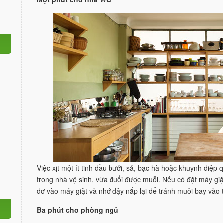
Việc xịt một ít tinh dầu bưởi, sả, bạc hà hoặc khuynh diệ
trong nhà vệ sinh, vừa đuổi được muỗi. Nếu có đặt máy gi
dơ vào máy giặt và nhớ đậy nắp lại để tránh muỗi bay vào t
Ba phút cho phòng ngủ