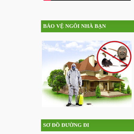
BẢO VỆ NGÔI NHÀ BẠN
SƠ ĐỒ ĐƯỜNG ĐI