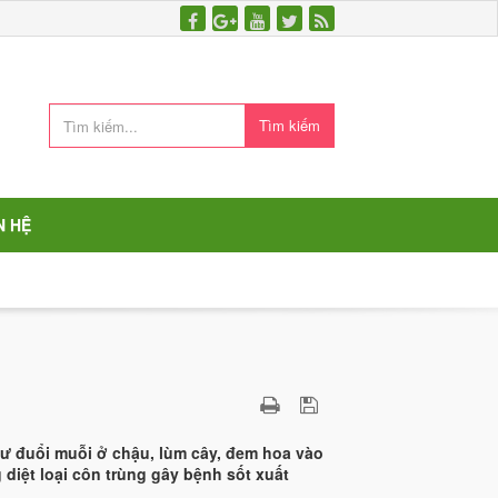
Tìm kiếm
N HỆ
ư đuổi muỗi ở chậu, lùm cây, đem hoa vào
 diệt loại côn trùng gây bệnh sốt xuất