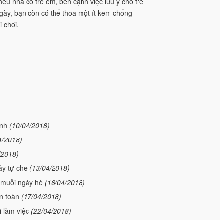
ếu nhà có trẻ em, bên cạnh việc lưu ý cho trẻ
gày, bạn còn có thể thoa một ít kem chống
 chơi.
ình
(10/04/2018)
4/2018)
/2018)
ẫy tự chế
(13/04/2018)
t muỗi ngày hè
(16/04/2018)
an toàn
(17/04/2018)
i làm việc
(22/04/2018)