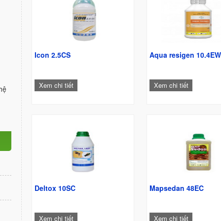
Icon 2.5CS
Aqua resigen 10.4E
Xem chi tiết
Xem chi tiết
hệ
Deltox 10SC
Mapsedan 48EC
Xem chi tiết
Xem chi tiết