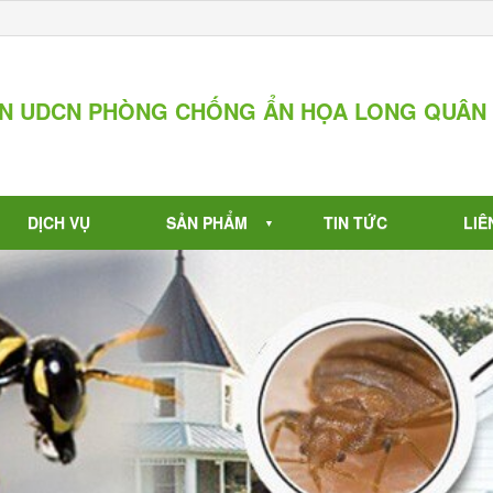
ẦN UDCN PHÒNG CHỐNG ẨN HỌA LONG QUÂN
DỊCH VỤ
SẢN PHẨM
TIN TỨC
LIÊ
▼