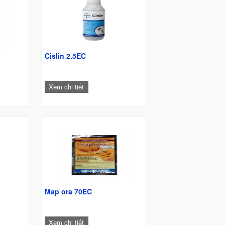
W
Cislin 2.5EC
Xem chi tiết
Map ora 70EC
Xem chi tiết