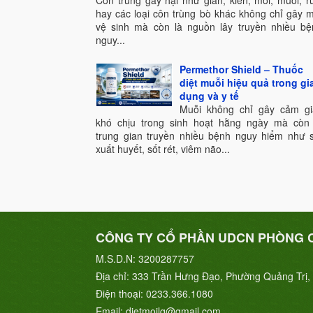
Côn trùng gây hại như gián, kiến, mối, muỗi, r
hay các loại côn trùng bò khác không chỉ gây 
vệ sinh mà còn là nguồn lây truyền nhiều bệ
nguy...
Permethor Shield – Thuốc
diệt muỗi hiệu quả trong gi
dụng và y tế
Muỗi không chỉ gây cảm gi
khó chịu trong sinh hoạt hằng ngày mà còn 
trung gian truyền nhiều bệnh nguy hiểm như s
xuất huyết, sốt rét, viêm não...
CÔNG TY CỔ PHẦN UDCN PHÒNG 
M.S.D.N: 3200287757
Địa chỉ:
333 Trần Hưng Đạo, Phường Quảng Trị, 
Điện thoại:
0233.366.1080
Email:
dietmoilq@gmail.com