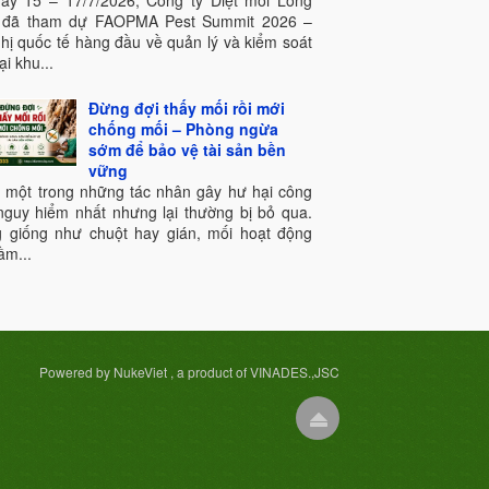
ày 15 – 17/7/2026, Công ty Diệt mối Long
 đã tham dự FAOPMA Pest Summit 2026 –
ghị quốc tế hàng đầu về quản lý và kiểm soát
ại khu...
Đừng đợi thấy mối rồi mới
chống mối – Phòng ngừa
sớm để bảo vệ tài sản bền
vững
à một trong những tác nhân gây hư hại công
 nguy hiểm nhất nhưng lại thường bị bỏ qua.
 giống như chuột hay gián, mối hoạt động
ầm...
Powered by NukeViet , a product of VINADES.,JSC