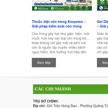
Thuốc diệt côn trùng Ensystex –
Gel Di
Giải pháp kiểm soát côn trùng
– Giải
chuyên nghiệp, hiệu quả lâu dài
toàn v
Côn trùng gây hại như gián, kiến, mối,
Gián là
muỗi, ruồi hay các loại côn trùng bò
gây hại
khác không chỉ gây mất vệ sinh mà
nhà hà
còn là nguồn lây truyền nhiều bệnh
các cơ
nguy hiểm, ảnh hưởng trực tiếp đến
chỉ gây
sức khỏe con người và hoạt động sản
trung g
xuất kinh doanh. Chính vì vậy, việc lựa
nấm mố
Xem tiếp
Xem
chọn một loại thuốc diệt côn trùng chất
con ngư
lượng, an toàn và có hiệu quả lâu dài là
một sả
điều vô cùng quan trọng.
toàn và
của nh
CÁC CHI NHÁNH
TRỤ SỞ CHÍNH:
Địa chỉ:
333 Trần Hưng Đạo - Phường Quảng Trị