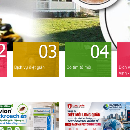
Dịch vụ diệt gián
Dò tìm tổ mối
Dịch v
Vinh 