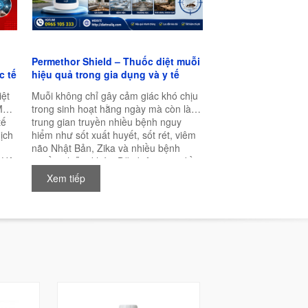
Permethor Shield – Thuốc diệt muỗi
c tế
hiệu quả trong gia dụng và y tế
iệt
Muỗi không chỉ gây cảm giác khó chịu
MA
trong sinh hoạt hằng ngày mà còn là
tế
trung gian truyền nhiều bệnh nguy
ịch
hiểm như sốt xuất huyết, sốt rét, viêm
não Nhật Bản, Zika và nhiều bệnh
 Hội
truyền nhiễm khác. Đặc biệt trong điều
,
kiện khí hậu nóng ẩm của Việt Nam,
Xem tiếp
muỗi có thể sinh sản quanh năm, khiến
nhu cầu kiểm soát muỗi ngày càng trở
nên cấp thiết.