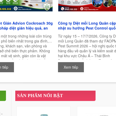
ệt Gián Advion Cockroach 30g
Công ty Diệt mối Long Quân cập
 pháp diệt gián hiệu quả, an
nhật xu hướng Pest Control quố
à bền vững
tại FAOPMA Pest Summit 2026
 một trong những loài côn trùng
Từ ngày 15 – 17/7/2026, Công ty D
 phổ biến nhất trong gia đình,
mối Long Quân đã tham dự FAOP
ng, khách sạn, văn phòng và
Pest Summit 2026 – hội nghị quốc 
 sở chế biến thực phẩm. Không
hàng đầu về quản lý và kiểm soát d
 mất vệ sinh, gián còn là vật
hại khu vực Châu Á – Thái Bình
ian truyền nhiều loại vi khuẩn,
Dương, được tổ chức tại Trung tâm
c và mầm bệnh nguy hiểm cho
nghị Quốc tế New Zealand (NZICC)
 tiếp
Xem tiếp
ời. Chính vì vậy, việc lựa chọn
Auckland, New Zealand.
n phẩm diệt gián hiệu quả, an
 lâu dài luôn là mối quan tâm
iều người.
SẢN PHẨM NỔI BẬT
 -