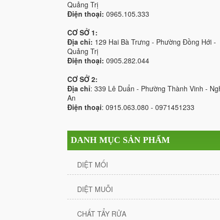
Quảng Trị
Điện thoại:
0965.105.333
CƠ SỞ 1:
Địa chỉ:
129 Hai Bà Trưng - Phường Đồng Hới -
Quảng Trị
Điện thoại:
0905.282.044
CƠ SỞ 2:
Địa chỉ
: 339 Lê Duẩn - Phường Thành Vinh - Ng
An
Điện thoại
: 0915.063.080 - 0971451233
DANH MỤC SẢN PHẨM
DIỆT MỐI
DIỆT MUỖI
CHẤT TẨY RỬA