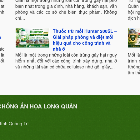
uồi
Gián là một trong những loài côn trùng gây hại phổ
Từ ng
mất
biến nhất trong gia đình, nhà hàng, khách sạn, văn
Quân
nh
phòng và các cơ sở chế biến thực phẩm. Không
hội n
chỉ...
dịch h
Thuốc trừ mối Hunter 200SL –
a
Giải pháp phòng và diệt mối
hiệu quả cho công trình và
ác
nhà ở
là
Mối là một trong những loài côn trùng gây hại nguy
Mối l
ốt
hiểm nhất đối với các công trình xây dựng, nhà ở
trình
và những tài sản có chứa cellulose như gỗ, giấy,...
Không
âm th
CHỐNG ẨN HỌA LONG QUÂN
tỉnh Quảng Trị