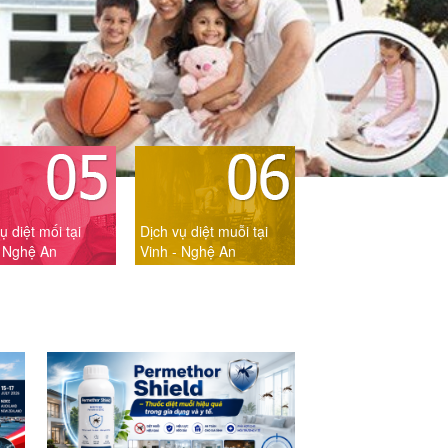
ụ diệt mối tại
Dịch vụ diệt muỗi tại
- Nghệ An
Vinh - Nghệ An