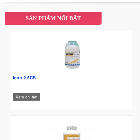
càng trở nên cấp thiết.
SẢN PHẨM NỔI BẬT
Icon 2.5CS
Xem chi tiết