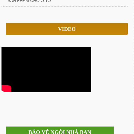
SẢN PHẨM CHO Ô TÔ
VIDEO
BẢO VỆ NGÔI NHÀ BẠN