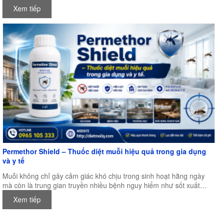
và kiểm soát dịch hại khu vực Châu Á – Thái Bình Dương, được tổ
Xem tiếp
chức tại Trung tâm Hội nghị Quốc tế New Zealand (NZICC),
Auckland, New Zealand.
Permethor Shield – Thuốc diệt muỗi hiệu quả trong gia dụng
và y tế
Muỗi không chỉ gây cảm giác khó chịu trong sinh hoạt hằng ngày
mà còn là trung gian truyền nhiều bệnh nguy hiểm như sốt xuất
huyết, sốt rét, viêm não Nhật Bản, Zika và nhiều bệnh truyền nhiễm
Xem tiếp
khác. Đặc biệt trong điều kiện khí hậu nóng ẩm của Việt Nam, muỗi
có thể sinh sản quanh năm, khiến nhu cầu kiểm soát muỗi ngày