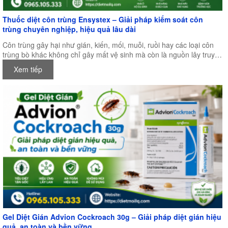
Thuốc diệt côn trùng Ensystex – Giải pháp kiểm soát côn
trùng chuyên nghiệp, hiệu quả lâu dài
Côn trùng gây hại như gián, kiến, mối, muỗi, ruồi hay các loại côn
trùng bò khác không chỉ gây mất vệ sinh mà còn là nguồn lây truyền
nhiều bệnh nguy hiểm, ảnh hưởng trực tiếp đến sức khỏe con người
Xem tiếp
và hoạt động sản xuất kinh doanh. Chính vì vậy, việc lựa chọn một
loại thuốc diệt côn trùng chất lượng, an toàn và có hiệu quả lâu dài
là điều vô cùng quan trọng.
Gel Diệt Gián Advion Cockroach 30g – Giải pháp diệt gián hiệu
quả, an toàn và bền vững