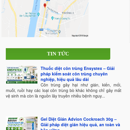
TIN TỨC
Thuốc diệt côn trùng Ensystex – Giải
pháp kiểm soát côn trùng chuyên
nghiệp, hiệu quả lâu dài
Côn trùng gây hại như gián, kiến, mối,
muỗi, ruồi hay các loại côn trùng bò khác không chỉ gây mất
vệ sinh mà còn là nguồn lây truyền nhiều bệnh nguy...
Gel Diệt Gián Advion Cockroach 30g –
Giải pháp diệt gián hiệu quả, an toàn và