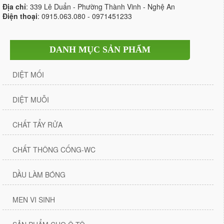
Địa chỉ
: 339 Lê Duẩn - Phường Thành Vinh - Nghệ An
Điện thoại
: 0915.063.080 - 0971451233
DANH MỤC SẢN PHẨM
DIỆT MỐI
DIỆT MUỖI
CHẤT TẨY RỬA
CHẤT THÔNG CỐNG-WC
DẦU LÀM BÓNG
MEN VI SINH