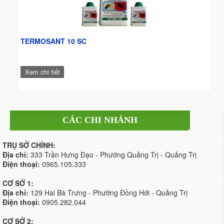
TERMOSANT 10 SC
Xem chi tiết
CÁC CHI NHÁNH
TRỤ SỞ CHÍNH:
Địa chỉ:
333 Trần Hưng Đạo - Phường Quảng Trị - Quảng Trị
Điện thoại:
0965.105.333
CƠ SỞ 1:
Địa chỉ:
129 Hai Bà Trưng - Phường Đồng Hới - Quảng Trị
Điện thoại:
0905.282.044
CƠ SỞ 2: