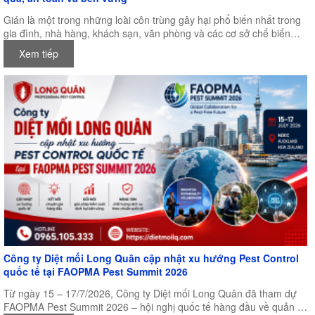
Gián là một trong những loài côn trùng gây hại phổ biến nhất trong
gia đình, nhà hàng, khách sạn, văn phòng và các cơ sở chế biến
thực phẩm. Không chỉ gây mất vệ sinh, gián còn là vật trung gian
Xem tiếp
truyền nhiều loại vi khuẩn, nấm mốc và mầm bệnh nguy hiểm cho
con người. Chính vì vậy, việc lựa chọn một sản phẩm diệt gián hiệu
quả, an toàn và lâu dài luôn là mối quan tâm của nhiều người.
Công ty Diệt mối Long Quân cập nhật xu hướng Pest Control
quốc tế tại FAOPMA Pest Summit 2026
Từ ngày 15 – 17/7/2026, Công ty Diệt mối Long Quân đã tham dự
FAOPMA Pest Summit 2026 – hội nghị quốc tế hàng đầu về quản lý