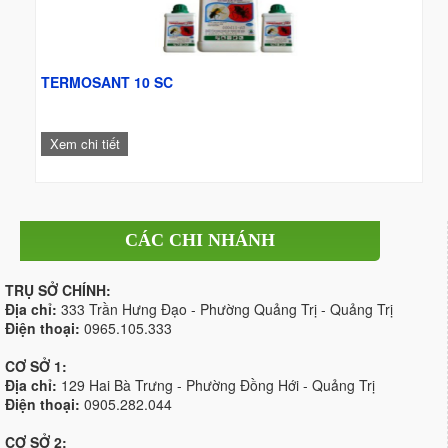
TERMOSANT 10 SC
Xem chi tiết
CÁC CHI NHÁNH
TRỤ SỞ CHÍNH:
Địa chỉ:
333 Trần Hưng Đạo - Phường Quảng Trị - Quảng Trị
Điện thoại:
0965.105.333
CƠ SỞ 1:
Địa chỉ:
129 Hai Bà Trưng - Phường Đồng Hới - Quảng Trị
Điện thoại:
0905.282.044
CƠ SỞ 2: