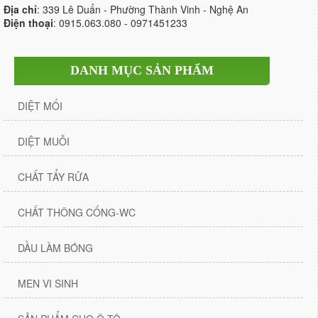
Địa chỉ
: 339 Lê Duẩn - Phường Thành Vinh - Nghệ An
Điện thoại
: 0915.063.080 - 0971451233
DANH MỤC SẢN PHẨM
DIỆT MỐI
DIỆT MUỖI
CHẤT TẨY RỬA
CHẤT THÔNG CỐNG-WC
DẦU LÀM BÓNG
MEN VI SINH