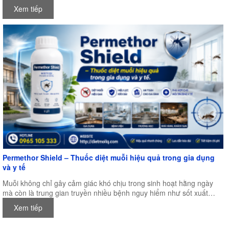
và kiểm soát dịch hại khu vực Châu Á – Thái Bình Dương, được tổ
Xem tiếp
chức tại Trung tâm Hội nghị Quốc tế New Zealand (NZICC),
Auckland, New Zealand.
Permethor Shield – Thuốc diệt muỗi hiệu quả trong gia dụng
và y tế
Muỗi không chỉ gây cảm giác khó chịu trong sinh hoạt hằng ngày
mà còn là trung gian truyền nhiều bệnh nguy hiểm như sốt xuất
huyết, sốt rét, viêm não Nhật Bản, Zika và nhiều bệnh truyền nhiễm
Xem tiếp
khác. Đặc biệt trong điều kiện khí hậu nóng ẩm của Việt Nam, muỗi
có thể sinh sản quanh năm, khiến nhu cầu kiểm soát muỗi ngày