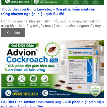
Thuốc diệt côn trùng Ensystex – Giải pháp kiểm soát côn
trùng chuyên nghiệp, hiệu quả lâu dài
Côn trùng gây hại như gián, kiến, mối, muỗi, ruồi hay các loại côn
trùng bò khác không chỉ gây mất vệ sinh mà còn là nguồn lây truyền
nhiều bệnh nguy hiểm, ảnh hưởng trực tiếp đến sức khỏe con người
Xem tiếp
và hoạt động sản xuất kinh doanh. Chính vì vậy, việc lựa chọn một
loại thuốc diệt côn trùng chất lượng, an toàn và có hiệu quả lâu dài
là điều vô cùng quan trọng.
Gel Diệt Gián Advion Cockroach 30g – Giải pháp diệt gián hiệu
quả, an toàn và bền vững