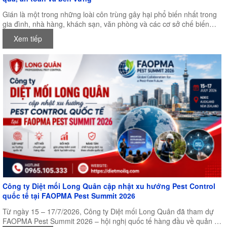
Gián là một trong những loài côn trùng gây hại phổ biến nhất trong
gia đình, nhà hàng, khách sạn, văn phòng và các cơ sở chế biến
thực phẩm. Không chỉ gây mất vệ sinh, gián còn là vật trung gian
Xem tiếp
truyền nhiều loại vi khuẩn, nấm mốc và mầm bệnh nguy hiểm cho
con người. Chính vì vậy, việc lựa chọn một sản phẩm diệt gián hiệu
quả, an toàn và lâu dài luôn là mối quan tâm của nhiều người.
Công ty Diệt mối Long Quân cập nhật xu hướng Pest Control
quốc tế tại FAOPMA Pest Summit 2026
Từ ngày 15 – 17/7/2026, Công ty Diệt mối Long Quân đã tham dự
FAOPMA Pest Summit 2026 – hội nghị quốc tế hàng đầu về quản lý