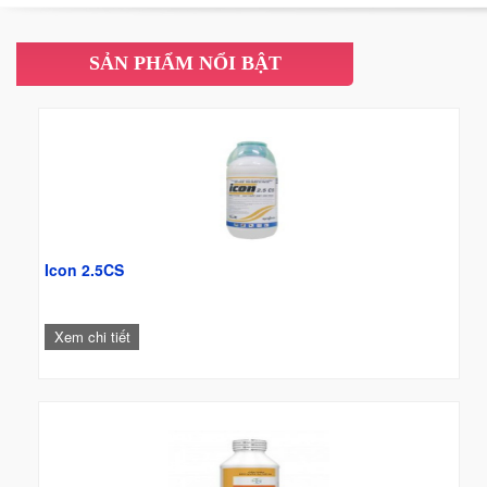
càng trở nên cấp thiết.
SẢN PHẨM NỔI BẬT
Icon 2.5CS
Xem chi tiết