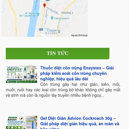
TIN TỨC
Thuốc diệt côn trùng Ensystex – Giải
pháp kiểm soát côn trùng chuyên
nghiệp, hiệu quả lâu dài
Côn trùng gây hại như gián, kiến, mối,
muỗi, ruồi hay các loại côn trùng bò khác không chỉ gây mất
vệ sinh mà còn là nguồn lây truyền nhiều bệnh nguy...
Gel Diệt Gián Advion Cockroach 30g –
Giải pháp diệt gián hiệu quả, an toàn và