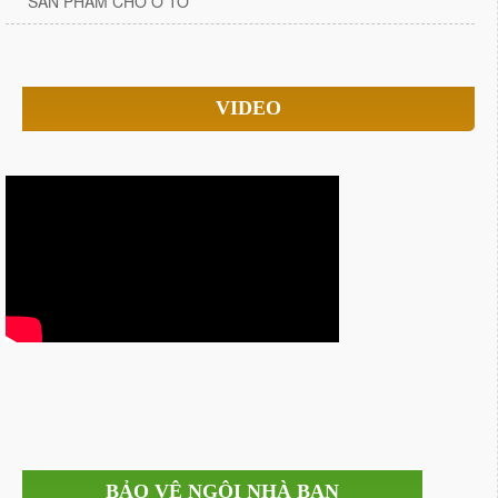
SẢN PHẨM CHO Ô TÔ
VIDEO
BẢO VỆ NGÔI NHÀ BẠN