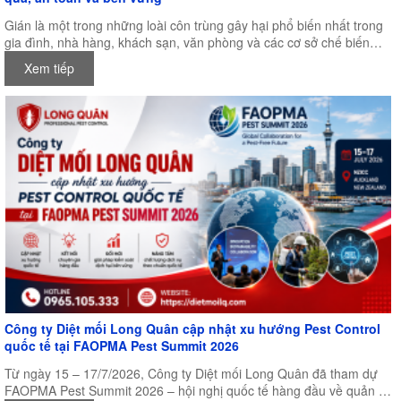
Gián là một trong những loài côn trùng gây hại phổ biến nhất trong
gia đình, nhà hàng, khách sạn, văn phòng và các cơ sở chế biến
thực phẩm. Không chỉ gây mất vệ sinh, gián còn là vật trung gian
Xem tiếp
truyền nhiều loại vi khuẩn, nấm mốc và mầm bệnh nguy hiểm cho
con người. Chính vì vậy, việc lựa chọn một sản phẩm diệt gián hiệu
quả, an toàn và lâu dài luôn là mối quan tâm của nhiều người.
Công ty Diệt mối Long Quân cập nhật xu hướng Pest Control
quốc tế tại FAOPMA Pest Summit 2026
Từ ngày 15 – 17/7/2026, Công ty Diệt mối Long Quân đã tham dự
FAOPMA Pest Summit 2026 – hội nghị quốc tế hàng đầu về quản lý