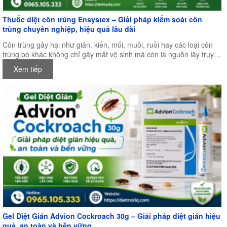
Thuốc diệt côn trùng Ensystex – Giải pháp kiểm soát côn
trùng chuyên nghiệp, hiệu quả lâu dài
Côn trùng gây hại như gián, kiến, mối, muỗi, ruồi hay các loại côn
trùng bò khác không chỉ gây mất vệ sinh mà còn là nguồn lây truyền
nhiều bệnh nguy hiểm, ảnh hưởng trực tiếp đến sức khỏe con người
Xem tiếp
và hoạt động sản xuất kinh doanh. Chính vì vậy, việc lựa chọn một
loại thuốc diệt côn trùng chất lượng, an toàn và có hiệu quả lâu dài
là điều vô cùng quan trọng.
Gel Diệt Gián Advion Cockroach 30g – Giải pháp diệt gián hiệu
quả, an toàn và bền vững