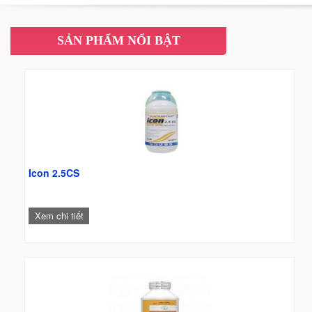
càng trở nên cấp thiết.
SẢN PHẨM NỔI BẬT
Icon 2.5CS
Xem chi tiết