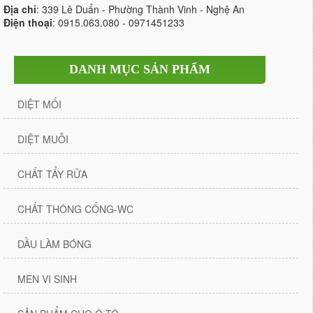
Địa chỉ
: 339 Lê Duẩn - Phường Thành Vinh - Nghệ An
Điện thoại
: 0915.063.080 - 0971451233
DANH MỤC SẢN PHẨM
DIỆT MỐI
DIỆT MUỖI
CHẤT TẨY RỬA
CHẤT THÔNG CỐNG-WC
DẦU LÀM BÓNG
MEN VI SINH