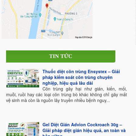
TIN TỨC
Thuốc diệt côn trùng Ensystex – Giải
pháp kiểm soát côn trùng chuyên
nghiệp, hiệu quả lâu dài
Côn trùng gây hại như gián, kiến, mối,
muỗi, ruồi hay các loại côn trùng bò khác không chỉ gây mất
vệ sinh mà còn là nguồn lây truyền nhiều bệnh nguy...
Gel Diệt Gián Advion Cockroach 30g –
Giải pháp diệt gián hiệu quả, an toàn và