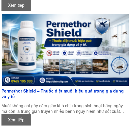
và kiểm soát dịch hại khu vực Châu Á – Thái Bình Dương, được tổ
Xem tiếp
chức tại Trung tâm Hội nghị Quốc tế New Zealand (NZICC),
Auckland, New Zealand.
Permethor Shield – Thuốc diệt muỗi hiệu quả trong gia dụng
và y tế
Muỗi không chỉ gây cảm giác khó chịu trong sinh hoạt hằng ngày
mà còn là trung gian truyền nhiều bệnh nguy hiểm như sốt xuất
huyết, sốt rét, viêm não Nhật Bản, Zika và nhiều bệnh truyền nhiễm
Xem tiếp
khác. Đặc biệt trong điều kiện khí hậu nóng ẩm của Việt Nam, muỗi
có thể sinh sản quanh năm, khiến nhu cầu kiểm soát muỗi ngày