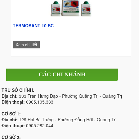
TERMOSANT 10 SC
Xem chi tiết
CÁC CHI NHÁNH
TRỤ SỞ CHÍNH:
Địa chỉ:
333 Trần Hưng Đạo - Phường Quảng Trị - Quảng Trị
Điện thoại:
0965.105.333
CƠ SỞ 1:
Địa chỉ:
129 Hai Bà Trưng - Phường Đồng Hới - Quảng Trị
Điện thoại:
0905.282.044
CƠ SỞ 2: