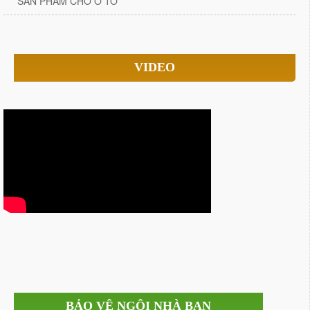
SẢN PHẨM CHO Ô TÔ
VIDEO
BẢO VỆ NGÔI NHÀ BẠN