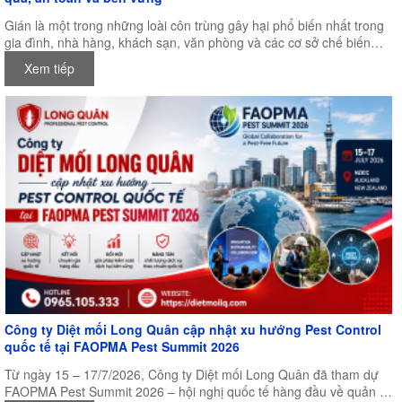
Gián là một trong những loài côn trùng gây hại phổ biến nhất trong
gia đình, nhà hàng, khách sạn, văn phòng và các cơ sở chế biến
thực phẩm. Không chỉ gây mất vệ sinh, gián còn là vật trung gian
Xem tiếp
truyền nhiều loại vi khuẩn, nấm mốc và mầm bệnh nguy hiểm cho
con người. Chính vì vậy, việc lựa chọn một sản phẩm diệt gián hiệu
quả, an toàn và lâu dài luôn là mối quan tâm của nhiều người.
Công ty Diệt mối Long Quân cập nhật xu hướng Pest Control
quốc tế tại FAOPMA Pest Summit 2026
Từ ngày 15 – 17/7/2026, Công ty Diệt mối Long Quân đã tham dự
FAOPMA Pest Summit 2026 – hội nghị quốc tế hàng đầu về quản lý