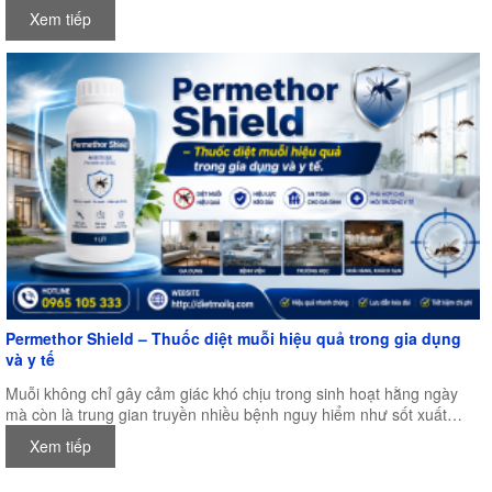
và kiểm soát dịch hại khu vực Châu Á – Thái Bình Dương, được tổ
Xem tiếp
chức tại Trung tâm Hội nghị Quốc tế New Zealand (NZICC),
Auckland, New Zealand.
Permethor Shield – Thuốc diệt muỗi hiệu quả trong gia dụng
và y tế
Muỗi không chỉ gây cảm giác khó chịu trong sinh hoạt hằng ngày
mà còn là trung gian truyền nhiều bệnh nguy hiểm như sốt xuất
huyết, sốt rét, viêm não Nhật Bản, Zika và nhiều bệnh truyền nhiễm
Xem tiếp
khác. Đặc biệt trong điều kiện khí hậu nóng ẩm của Việt Nam, muỗi
có thể sinh sản quanh năm, khiến nhu cầu kiểm soát muỗi ngày