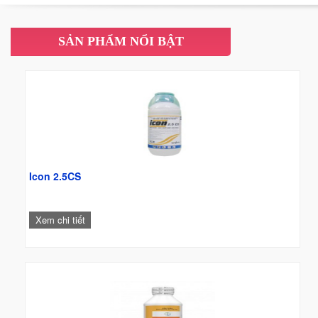
càng trở nên cấp thiết.
SẢN PHẨM NỔI BẬT
Icon 2.5CS
Xem chi tiết