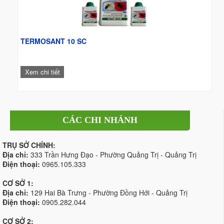
TERMOSANT 10 SC
Xem chi tiết
CÁC CHI NHÁNH
TRỤ SỞ CHÍNH:
Địa chỉ:
333 Trần Hưng Đạo - Phường Quảng Trị - Quảng Trị
Điện thoại:
0965.105.333
CƠ SỞ 1:
Địa chỉ:
129 Hai Bà Trưng - Phường Đồng Hới - Quảng Trị
Điện thoại:
0905.282.044
CƠ SỞ 2: