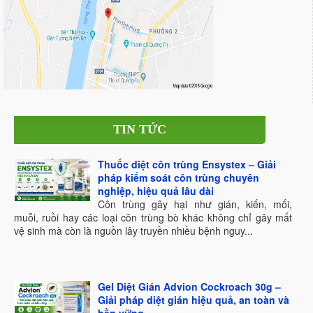
TIN TỨC
Thuốc diệt côn trùng Ensystex – Giải
pháp kiểm soát côn trùng chuyên
nghiệp, hiệu quả lâu dài
Côn trùng gây hại như gián, kiến, mối,
muỗi, ruồi hay các loại côn trùng bò khác không chỉ gây mất
vệ sinh mà còn là nguồn lây truyền nhiều bệnh nguy...
Gel Diệt Gián Advion Cockroach 30g –
Giải pháp diệt gián hiệu quả, an toàn và