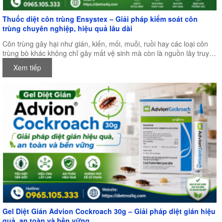
Thuốc diệt côn trùng Ensystex – Giải pháp kiểm soát côn
trùng chuyên nghiệp, hiệu quả lâu dài
Côn trùng gây hại như gián, kiến, mối, muỗi, ruồi hay các loại côn
trùng bò khác không chỉ gây mất vệ sinh mà còn là nguồn lây truyền
nhiều bệnh nguy hiểm, ảnh hưởng trực tiếp đến sức khỏe con người
Xem tiếp
và hoạt động sản xuất kinh doanh. Chính vì vậy, việc lựa chọn một
loại thuốc diệt côn trùng chất lượng, an toàn và có hiệu quả lâu dài
là điều vô cùng quan trọng.
Gel Diệt Gián Advion Cockroach 30g – Giải pháp diệt gián hiệu
quả, an toàn và bền vững