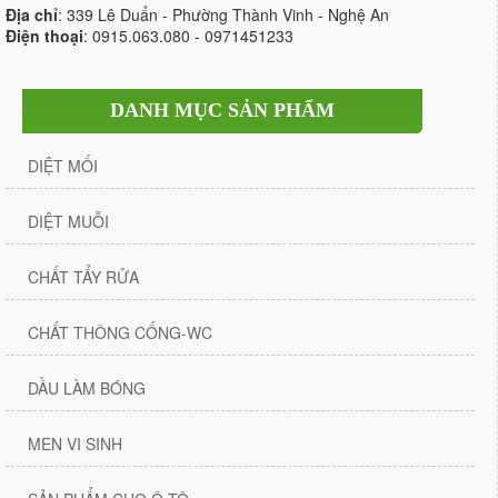
Địa chỉ
: 339 Lê Duẩn - Phường Thành Vinh - Nghệ An
Điện thoại
: 0915.063.080 - 0971451233
DANH MỤC SẢN PHẨM
DIỆT MỐI
DIỆT MUỖI
CHẤT TẨY RỬA
CHẤT THÔNG CỐNG-WC
DẦU LÀM BÓNG
MEN VI SINH