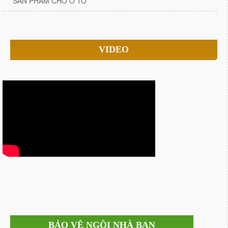
SẢN PHẨM CHO Ô TÔ
VIDEO
BẢO VỆ NGÔI NHÀ BẠN