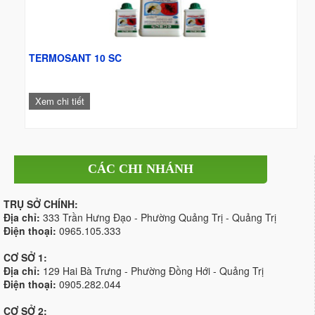
TERMOSANT 10 SC
Xem chi tiết
CÁC CHI NHÁNH
TRỤ SỞ CHÍNH:
Địa chỉ:
333 Trần Hưng Đạo - Phường Quảng Trị - Quảng Trị
Điện thoại:
0965.105.333
CƠ SỞ 1:
Địa chỉ:
129 Hai Bà Trưng - Phường Đồng Hới - Quảng Trị
Điện thoại:
0905.282.044
CƠ SỞ 2: