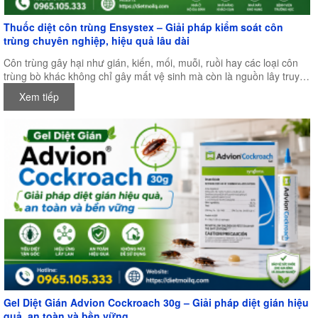
Thuốc diệt côn trùng Ensystex – Giải pháp kiểm soát côn
trùng chuyên nghiệp, hiệu quả lâu dài
Côn trùng gây hại như gián, kiến, mối, muỗi, ruồi hay các loại côn
trùng bò khác không chỉ gây mất vệ sinh mà còn là nguồn lây truyền
nhiều bệnh nguy hiểm, ảnh hưởng trực tiếp đến sức khỏe con người
Xem tiếp
và hoạt động sản xuất kinh doanh. Chính vì vậy, việc lựa chọn một
loại thuốc diệt côn trùng chất lượng, an toàn và có hiệu quả lâu dài
là điều vô cùng quan trọng.
Gel Diệt Gián Advion Cockroach 30g – Giải pháp diệt gián hiệu
quả, an toàn và bền vững