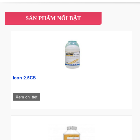
càng trở nên cấp thiết.
SẢN PHẨM NỔI BẬT
Icon 2.5CS
Xem chi tiết