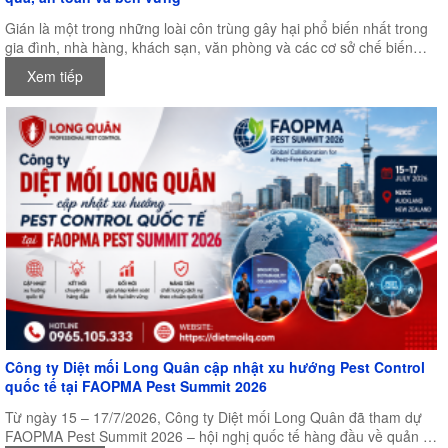
Gián là một trong những loài côn trùng gây hại phổ biến nhất trong
gia đình, nhà hàng, khách sạn, văn phòng và các cơ sở chế biến
thực phẩm. Không chỉ gây mất vệ sinh, gián còn là vật trung gian
Xem tiếp
truyền nhiều loại vi khuẩn, nấm mốc và mầm bệnh nguy hiểm cho
con người. Chính vì vậy, việc lựa chọn một sản phẩm diệt gián hiệu
quả, an toàn và lâu dài luôn là mối quan tâm của nhiều người.
Công ty Diệt mối Long Quân cập nhật xu hướng Pest Control
quốc tế tại FAOPMA Pest Summit 2026
Từ ngày 15 – 17/7/2026, Công ty Diệt mối Long Quân đã tham dự
FAOPMA Pest Summit 2026 – hội nghị quốc tế hàng đầu về quản lý