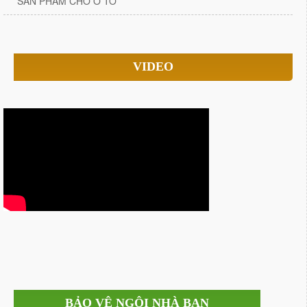
SẢN PHẨM CHO Ô TÔ
VIDEO
BẢO VỆ NGÔI NHÀ BẠN