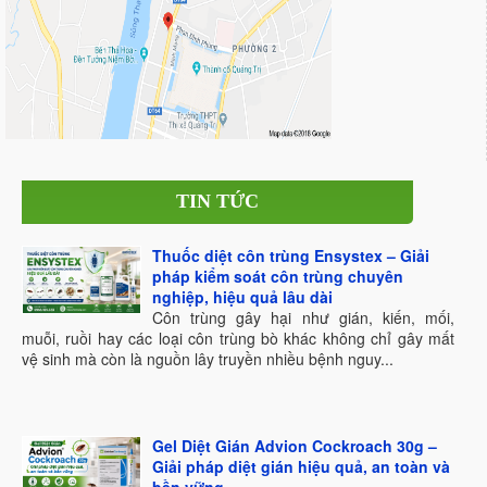
TIN TỨC
Thuốc diệt côn trùng Ensystex – Giải
pháp kiểm soát côn trùng chuyên
nghiệp, hiệu quả lâu dài
Côn trùng gây hại như gián, kiến, mối,
muỗi, ruồi hay các loại côn trùng bò khác không chỉ gây mất
vệ sinh mà còn là nguồn lây truyền nhiều bệnh nguy...
Gel Diệt Gián Advion Cockroach 30g –
Giải pháp diệt gián hiệu quả, an toàn và