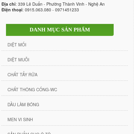
Địa chỉ
: 339 Lê Duẩn - Phường Thành Vinh - Nghệ An
Điện thoại
: 0915.063.080 - 0971451233
DANH MỤC SẢN PHẨM
DIỆT MỐI
DIỆT MUỖI
CHẤT TẨY RỬA
CHẤT THÔNG CỐNG-WC
DẦU LÀM BÓNG
MEN VI SINH