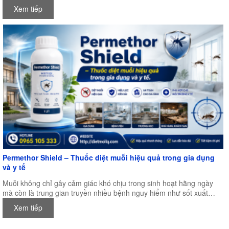
và kiểm soát dịch hại khu vực Châu Á – Thái Bình Dương, được tổ
Xem tiếp
chức tại Trung tâm Hội nghị Quốc tế New Zealand (NZICC),
Auckland, New Zealand.
Permethor Shield – Thuốc diệt muỗi hiệu quả trong gia dụng
và y tế
Muỗi không chỉ gây cảm giác khó chịu trong sinh hoạt hằng ngày
mà còn là trung gian truyền nhiều bệnh nguy hiểm như sốt xuất
huyết, sốt rét, viêm não Nhật Bản, Zika và nhiều bệnh truyền nhiễm
Xem tiếp
khác. Đặc biệt trong điều kiện khí hậu nóng ẩm của Việt Nam, muỗi
có thể sinh sản quanh năm, khiến nhu cầu kiểm soát muỗi ngày