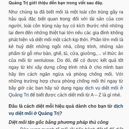
Quảng Trị giới thiệu đến bạn trong viết sau đây.
Như chúng ta đã biết mối là một loài côn trùng gây ra
hậu quả đặc biệt quan trọng đối với tài sản của con
người, loài côn trùng này tuy có kích thước nhỏ những
lại đem đến những thiệt hại lớn nếu các gia đình không
phát hiện và diệt mối một cách kịp thời. Phần lớn mối là
kẻ huỷ diệt những ngôi nhà, công trình, những sản
phẩm từ gỗ như bàn, ghế, tủ, cửa, giường,… vì thức ăn
của mối từ xenlulose. Do đó, để có được kết quả tốt
ngay từ khi xây dựng công trình nhà ở cho mình bạn
hãy tìm cách ngăn ngừa và phòng chống mối. Với
những trường hợp chưa phòng chống mối thì ngay từ
bây giờ các bạn hãy sử dụng ngay
dịch vụ diệt mối ở
Quảng Trị
để biết được cách diệt mối từ A – Z là gì nhé.
Đâu là cách diệt mỗi hiệu quả dành cho bạn từ
dịch
vụ diệt mối ở Quảng Trị
?
Diệt mối tận gốc bằng phương pháp thủ công