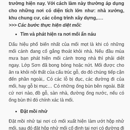
trường hiện nay. Với cách làm này thường áp dụng
cho những nơi có diện tích lớn như: nhà xưởng,
khu chung cư, các công trình xây dựng,….
>>> Các bước thực hiện diệt mối:
Tìm và phát hiện ra nơi mối ẩn náu
Dấu hiệu phổ biến nhất của mối mọt là khi có những
mối cánh đang cố gắng thoát khỏi nhà. Nếu đầu mùa
mưa bạn phát hiện mối cánh trong nhà thì phải diệt
ngay. Lớp Sơn đã bong bóng hoặc nứt. Mối được cho
ăn ra khỏi nội thất của cấu trúc gỗ, do đó chúng tiếp cận
đến phần ngoài,. Có các lỗ bị đục, các đường đi của
mối, hay gỗ bị mục… Có những ống bùn bên ngoài. Bất
cứ nơi nào, đồ gỗ, sàn nhà, đường ống nước, nếu có
ống bùn thì đó chính xác là mối.
Đặt mồi nhử
Đặt mồi nhử tại nơi có mối xuất hiện làm ướt hộp nhử
mối, sau đó đặt hộp nhử mối cố định tại nơi có đường đi