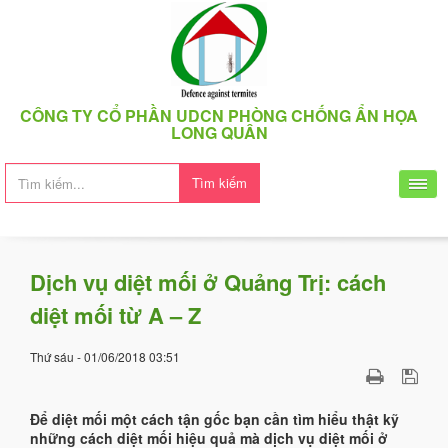
CÔNG TY CỔ PHẦN UDCN PHÒNG CHỐNG ẨN HỌA
LONG QUÂN
Tìm kiếm
Dịch vụ diệt mối ở Quảng Trị: cách
diệt mối từ A – Z
Thứ sáu - 01/06/2018 03:51
Để diệt mối một cách tận gốc bạn cần tìm hiểu thật kỹ
những cách diệt mối hiệu quả mà dịch vụ diệt mối ở