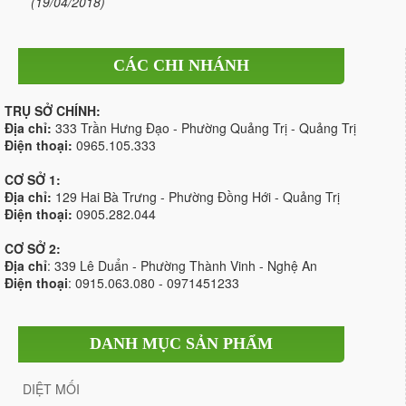
(19/04/2018)
CÁC CHI NHÁNH
TRỤ SỞ CHÍNH:
Địa chỉ:
333 Trần Hưng Đạo - Phường Quảng Trị - Quảng Trị
Điện thoại:
0965.105.333
CƠ SỞ 1:
Địa chỉ:
129 Hai Bà Trưng - Phường Đồng Hới - Quảng Trị
Điện thoại:
0905.282.044
CƠ SỞ 2:
Địa chỉ
: 339 Lê Duẩn - Phường Thành Vinh - Nghệ An
Điện thoại
: 0915.063.080 - 0971451233
DANH MỤC SẢN PHẨM
DIỆT MỐI